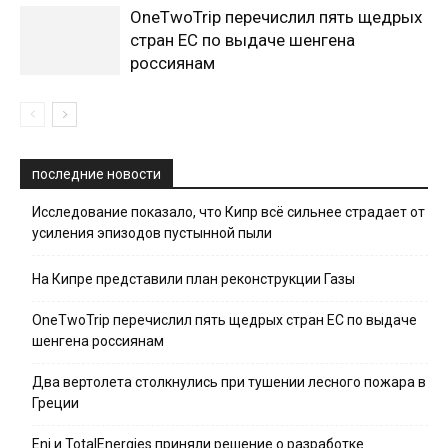
OneTwoTrip перечислил пять щедрых
стран ЕС по выдаче шенгена
россиянам
последние новости
Исследование показало, что Кипр всё сильнее страдает от
усиления эпизодов пустынной пыли
На Кипре представили план реконструкции Газы
OneTwoTrip перечислил пять щедрых стран ЕС по выдаче
шенгена россиянам
Два вертолета столкнулись при тушении лесного пожара в
Греции
Eni и TotalEnergies приняли решение о разработке