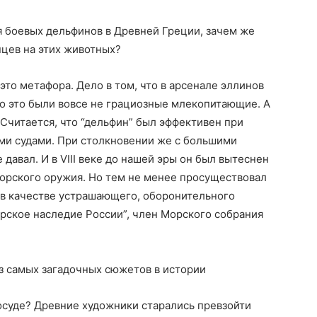
я боевых дельфинов в Древней Греции, зачем же
цев на этих животных?
 это метафора. Дело в том, что в арсенале эллинов
о это были вовсе не грациозные млекопитающие. А
“Считается, что “дельфин” был эффективен при
и судами. При столкновении же с большими
авал. И в VIII веке до нашей эры он был вытеснен
орского оружия. Но тем не менее просуществовал
х в качестве устрашающего, оборонительного
рское наследие России”, член Морского собрания
з самых загадочных сюжетов в истории
посуде? Древние художники старались превзойти