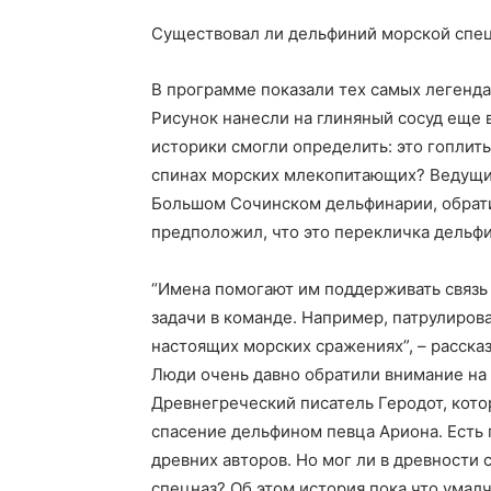
Существовал ли дельфиний морской спец
В программе показали тех самых легенд
Рисунок нанесли на глиняный сосуд еще в
историки смогли определить: это гоплиты
спинах морских млекопитающих? Ведущи
Большом Сочинском дельфинарии, обрати
предположил, что это перекличка дельфи
“Имена помогают им поддерживать связь 
задачи в команде. Например, патрулиров
настоящих морских сражениях”, – расск
Люди очень давно обратили внимание н
Древнегреческий писатель Геродот, кото
спасение дельфином певца Ариона. Есть 
древних авторов. Но мог ли в древности
спецназ? Об этом история пока что умал