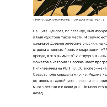
Фото: © Кадр из программы "Легенды и мифы", РЕН ТВ
На щите Одиссея, по легенде, был изобр
и был удостоен такой чести. И сейчас ес
означают древнегреческие рисунки, на к
строем с полным боевым снаряжением? Ч
правда, а что вымысел? И откуда античн
сюжетов в истории? Рассказывает прогр
Ингилевичем на РЕН ТВ. Об эксперимент
Севастополе слышали многие. Редкие кад
осталось загадкой, увенчался ли экспер
много легенд и в наши дни. Но мало кто 
назад.