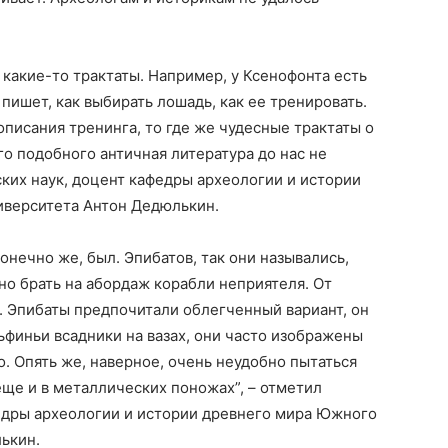
 какие-то трактаты. Например, у Ксенофонта есть
 пишет, как выбирать лошадь, как ее тренировать.
 описания тренинга, то где же чудесные трактаты о
го подобного античная литература до нас не
ских наук, доцент кафедры археологии и истории
иверситета Антон Дедюлькин.
онечно же, был. Эпибатов, так они назывались,
о брать на абордаж корабли неприятеля. От
. Эпибаты предпочитали облегченный вариант, он
ьфиньи всадники на вазах, они часто изображены
о. Опять же, наверное, очень неудобно пытаться
еще и в металлических поножах”, – отметил
федры археологии и истории древнего мира Южного
ькин.