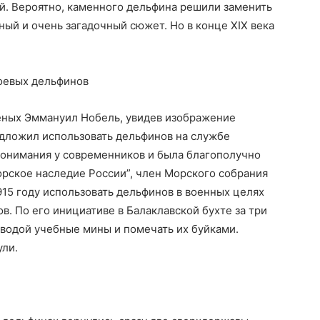
й. Вероятно, каменного дельфина решили заменить
ый и очень загадочный сюжет. Но в конце XIX века
боевых дельфинов
еных Эммануил Нобель, увидев изображение
едложил использовать дельфинов на службе
 понимания у современников и была благополучно
Морское наследие России”, член Морского собрания
915 году использовать дельфинов в военных целях
 По его инициативе в Балаклавской бухте за три
водой учебные мины и помечать их буйками.
ули.