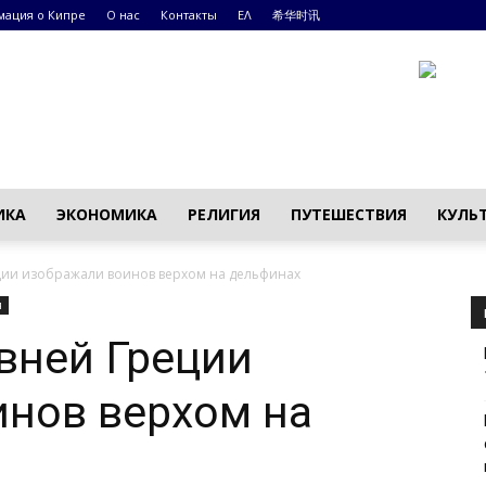
ация о Кипре
О нас
Контакты
ΕΛ
希华时讯
ИКА
ЭКОНОМИКА
РЕЛИГИЯ
ПУТЕШЕСТВИЯ
КУЛЬ
ии изображали воинов верхом на дельфинах
я
вней Греции
инов верхом на