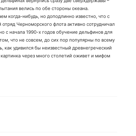
х дельфинах вернулись сразу две сверхдержавы –
пытания велись по обе стороны океана.
ем когда-нибудь, но доподлинно известно, что с
й отряд Черноморского флота активно сотрудничал
о с начала 1990-х годов обучение дельфинов для
том, что не совсем, до сих пор популярны по всему
ь, как удивился бы неизвестный древнегреческий
я картинка через много столетий оживет и мифом