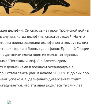
ажен дельфин. Он спас сына героя Троянской войны
ть случаи, когда дельфины спасают людей. Но что
оторых воины оседлали дельфинов и плывут на них
то в истории о боевых дельфинах Древней Греции
ые художники взяли один из самых загадочных
амма “Легенды и мифы” с Александром
ах с дельфинами в военном океанариуме в
ры стали сенсацией в начале 2000-х. И до сих пор
имент успехом. О дельфинах-диверсантах ходит
догадывается, что эта идея родилась тысячи лет