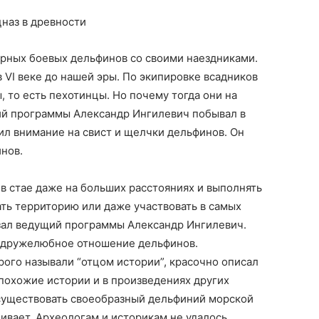
наз в древности
арных боевых дельфинов со своими наездниками.
 VI веке до нашей эры. По экипировке всадников
, то есть пехотинцы. Но почему тогда они на
й программы Александр Ингилевич побывал в
л внимание на свист и щелчки дельфинов. Он
нов.
в стае даже на больших расстояниях и выполнять
ать территорию или даже участвовать в самых
азал ведущий программы Александр Ингилевич.
а дружелюбное отношение дельфинов.
рого называли “отцом истории”, красочно описал
похожие истории и в произведениях других
 существовать своеобразный дельфиний морской
чивает. Археологам и историкам не удалось