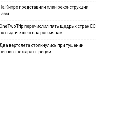
На Кипре представили план реконструкции
Газы
OneTwoTrip перечислил пять щедрых стран ЕС
по выдаче шенгена россиянам
Два вертолета столкнулись при тушении
лесного пожара в Греции