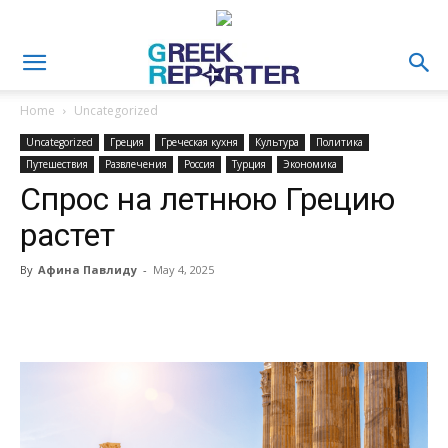
Home
Uncategorized
Uncategorized
Греция
Греческая кухня
Культура
Политика
Путешествия
Развлечения
Россия
Турция
Экономика
Спрос на летнюю Грецию
растет
By
Афина Павлиду
-
May 4, 2025