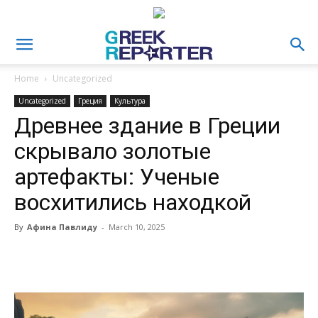
Home
Uncategorized
Uncategorized
Греция
Культура
Древнее здание в Греции
скрывало золотые
артефакты: Ученые
восхитились находкой
By
Афина Павлиду
-
March 10, 2025