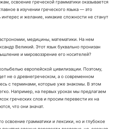
ежам, освоение греческой грамматики оказывается
главное в изучении греческого языка — это
ь интерес и желание, никакие сложности не станут
 астрономии, медицины, математики. На нем
ксандр Великий. Этот язык буквально пронизан
мышление и мировоззрение его носителей?
я колыбелью европейской цивилизации. Поэтому,
идет не о древнегреческом, а о современном
есь с терминами, которые уже знакомы. В этом
егко. Например, на первых уроках мы предлагаем
сок греческих слов и просим перевести их на
ются, что они значат.
то освоение грамматики и лексики, но и глубокое
е понятия сложно перевести дословно, но, осознав