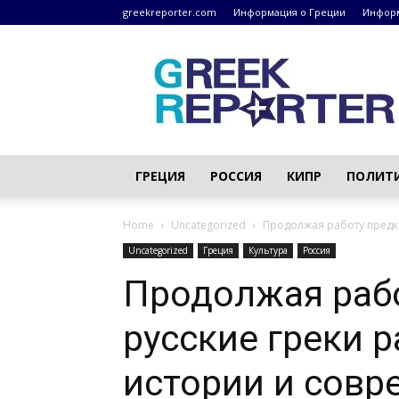
greekreporter.com
Информация о Греции
Информ
Греческие
новости
–
greekreporter.com
ГРЕЦИЯ
РОССИЯ
КИПР
ПОЛИТ
Home
Uncategorized
Продолжая работу предко
Uncategorized
Греция
Культура
Россия
Продолжая рабо
русские греки р
истории и сов