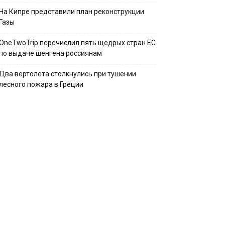
На Кипре представили план реконструкции
Газы
OneTwoTrip перечислил пять щедрых стран ЕС
по выдаче шенгена россиянам
Два вертолета столкнулись при тушении
лесного пожара в Греции