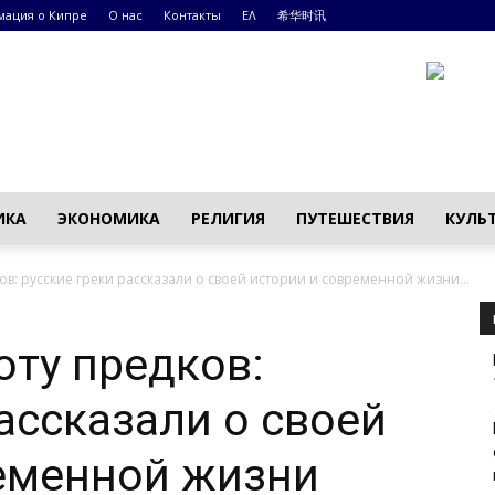
ация о Кипре
О нас
Контакты
ΕΛ
希华时讯
ИКА
ЭКОНОМИКА
РЕЛИГИЯ
ПУТЕШЕСТВИЯ
КУЛЬ
в: русские греки рассказали о своей истории и современной жизни...
ту предков:
ассказали о своей
ременной жизни