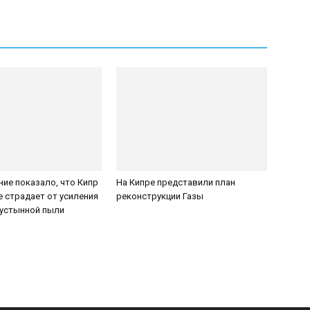
ие показало, что Кипр
На Кипре представили план
е страдает от усиления
реконструкции Газы
пустынной пыли