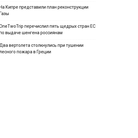
На Кипре представили план реконструкции
Газы
OneTwoTrip перечислил пять щедрых стран ЕС
по выдаче шенгена россиянам
Два вертолета столкнулись при тушении
лесного пожара в Греции