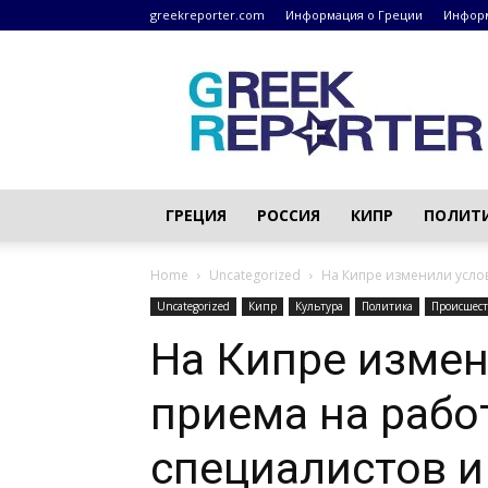
greekreporter.com
Информация о Греции
Информ
Греческие
новости
–
greekreporter.com
ГРЕЦИЯ
РОССИЯ
КИПР
ПОЛИТ
Home
Uncategorized
На Кипре изменили услов
Uncategorized
Кипр
Культура
Политика
Происшест
На Кипре измен
приема на рабо
специалистов и