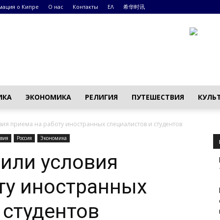
ация о Кипре
О нас
Контакты
ΕΛ
希华时讯
ИКА
ЭКОНОМИКА
РЕЛИГИЯ
ПУТЕШЕСТВИЯ
КУЛЬ
ия приема на работу иностранных специалистов и студентов
вия
Россия
Экономика
или условия
ту иностранных
 студентов