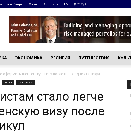
ация о Кипре
О нас
Контакты
ΕΛ
希华时讯
ИКА
ЭКОНОМИКА
РЕЛИГИЯ
ПУТЕШЕСТВИЯ
КУЛЬ
че оформить шенгенскую визу после новогодних каникул
Россия
Экономика
истам стало легче
енскую визу после
икул