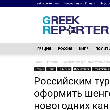
greekreporter.com
Информация о Греции
Информ
Греческие
новости
–
greekreporter.com
ГРЕЦИЯ
РОССИЯ
КИПР
ПОЛИТ
Home
Греция
Российским туристам стало лег
Греция
Кипр
Политика
Путешествия
Развлечения
Российским тур
оформить шенг
новогодних кан