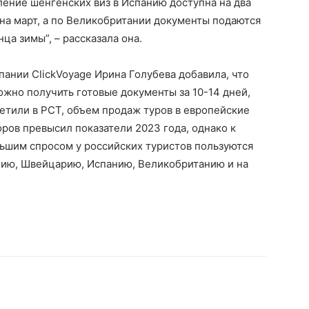
ление шенгенских виз в Испанию доступна на два
на март, а по Великобритании документы подаются
ца зимы”, – рассказала она.
ании ClickVoyage Ирина Голубева добавила, что
ожно получить готовые документы за 10-14 дней,
метили в РСТ, объем продаж туров в европейские
оров превысил показатели 2023 года, однако к
ьшим спросом у российских туристов пользуются
лию, Швейцарию, Испанию, Великобританию и на