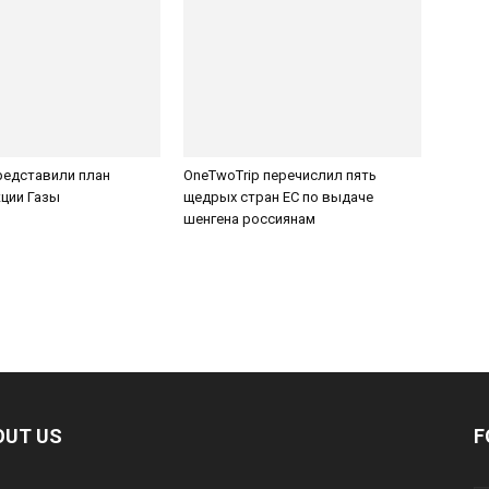
редставили план
OneTwoTrip перечислил пять
ции Газы
щедрых стран ЕС по выдаче
шенгена россиянам
OUT US
F