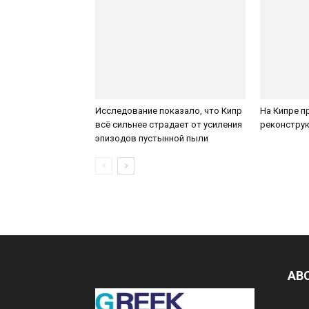
Исследование показало, что Кипр
На Кипре п
всё сильнее страдает от усиления
реконструк
эпизодов пустынной пыли
AB