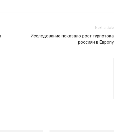
Next article
в
Исследование показало рост турпотока
россиян в Европу