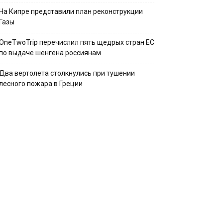
На Кипре представили план реконструкции
Газы
OneTwoTrip перечислил пять щедрых стран ЕС
по выдаче шенгена россиянам
Два вертолета столкнулись при тушении
лесного пожара в Греции