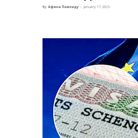
By
Афина Павлиду
-
January 17, 2025