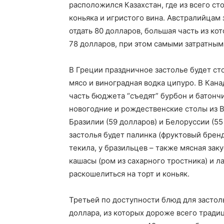
расположился Казахстан, где из всего ст
коньяка и игристого вина. Австралийцам
отдать 80 долларов, большая часть из кот
78 долларов, при этом самыми затратным
В Греции праздничное застолье будет ст
мясо и виноградная водка ципуро. В Кана
часть бюджета “съедят” бурбон и батонч
новогодние и рождественские столы из Ве
Бразилии (59 долларов) и Белоруссии (55
застолья будет палинка (фруктовый бренд
текила, у бразильцев – также мясная зак
кашасы (ром из сахарного тростника) и 
раскошелиться на торт и коньяк.
Третьей по доступности блюд для застоль
доллара, из которых дороже всего тради