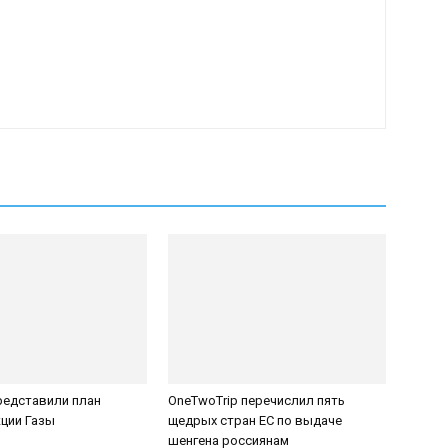
редставили план
OneTwoTrip перечислил пять
ции Газы
щедрых стран ЕС по выдаче
шенгена россиянам