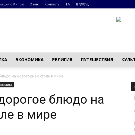
ация о Кипре
О нас
Контакты
ΕΛ
希华时讯
ИКА
ЭКОНОМИКА
РЕЛИГИЯ
ПУТЕШЕСТВИЯ
КУЛЬ
блюдо на новогоднем столе в мире
ономика
дорогое блюдо на
ле в мире