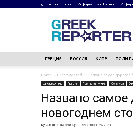
greekreporter.com
Информация о Греции
Информ
Греческие
новости
–
greekreporter.com
ГРЕЦИЯ
РОССИЯ
КИПР
ПОЛИТ
Home
Uncategorized
Названо самое дорогое 
Uncategorized
Греция
Греческая кухня
Культура
Эк
Названо самое 
новогоднем сто
By
Афина Павлиду
-
December 29, 2024