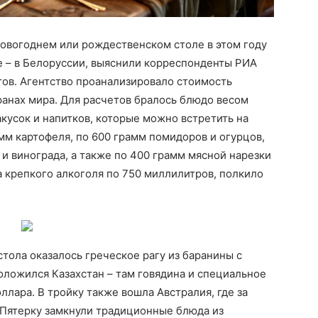
овогоднем или рождественском столе в этом году
е – в Белоруссии, выяснили корреспонденты РИА
ов. Агентство проанализировало стоимость
анах мира. Для расчетов бралось блюдо весом
акусок и напитков, которые можно встретить на
мм картофеля, по 600 грамм помидоров и огурцов,
 и винограда, а также по 400 грамм мясной нарезки
а крепкого алкоголя по 750 миллилитров, полкило
тола оказалось греческое рагу из баранины с
положился Казахстан – там говядина и специальное
оллара. В тройку также вошла Австралия, где за
. Пятерку замкнули традиционные блюда из