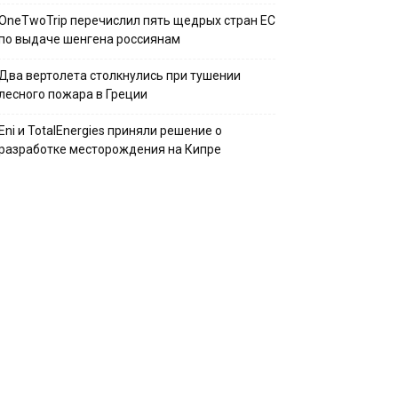
OneTwoTrip перечислил пять щедрых стран ЕС
по выдаче шенгена россиянам
Два вертолета столкнулись при тушении
лесного пожара в Греции
Eni и TotalEnergies приняли решение о
разработке месторождения на Кипре