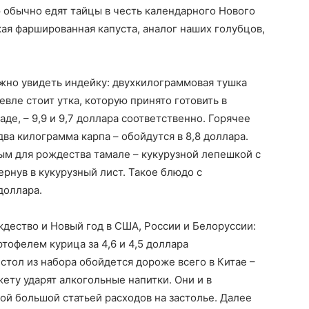
ю обычно едят тайцы в честь календарного Нового
ская фаршированная капуста, аналог наших голубцов,
жно увидеть индейку: двухкилограммовая тушка
евле стоит утка, которую принято готовить в
де, – 9,9 и 9,7 доллара соответственно. Горячее
два килограмма карпа – обойдутся в 8,8 доллара.
ым для рождества тамале – кукурузной лепешкой с
ернув в кукурузный лист. Такое блюдо с
доллара.
дество и Новый год в США, России и Белоруссии:
ртофелем курица за 4,6 и 4,5 доллара
стол из набора обойдется дороже всего в Китае –
жету ударят алкогольные напитки. Они и в
ой большой статьей расходов на застолье. Далее