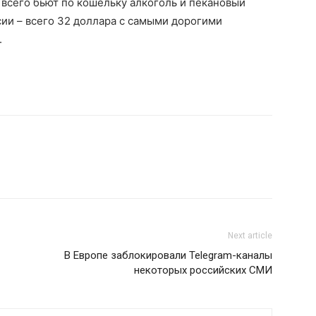
 всего бьют по кошельку алкоголь и пекановый
сии – всего 32 доллара с самыми дорогими
.
Next article
В Европе заблокировали Telegram-каналы
некоторых российских СМИ