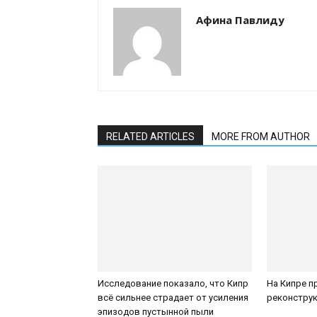
Афина Павлиду
RELATED ARTICLES
MORE FROM AUTHOR
Исследование показало, что Кипр
На Кипре п
всё сильнее страдает от усиления
реконструк
эпизодов пустынной пыли