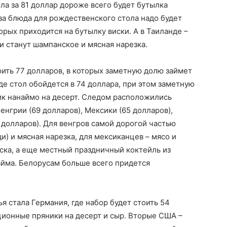
ола за 81 доллар дороже всего будет бутылка
 за блюда для рождественского стола надо будет
орых приходится на бутылку виски. А в Таиланде –
и станут шампанское и мясная нарезка.
оить 77 долларов, в которых заметную долю займет
де стол обойдется в 74 доллара, при этом заметную
ик нанаймо на десерт. Следом расположились
нгрии (69 долларов), Мексики (65 долларов),
 долларов). Для венгров самой дорогой частью
и) и мясная нарезка, для мексиканцев – мясо и
уска, а еще местный праздничный коктейль из
лайма. Белорусам больше всего придется
я стала Германия, где набор будет стоить 54
ционные пряники на десерт и сыр. Вторые США –