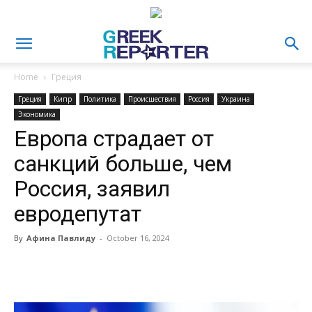
Home
Греция
Греция
Кипр
Политика
Происшествия
Россия
Украина
Экономика
Европа страдает от
санкций больше, чем
Россия, заявил
евродепутат
By
Афина Павлиду
-
October 16, 2024