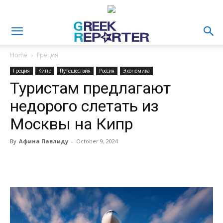
Home
Греция
Греция
Кипр
Путешествия
Россия
Экономика
Туристам предлагают
недорого слетать из
Москвы на Кипр
By
Афина Павлиду
-
October 9, 2024