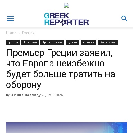
Home
Греция
Греция
Политика
Происшествия
Турция
Украина
Экономика
Премьер Греции заявил,
что Европа неизбежно
будет больше тратить на
оборону
By
Афина Павлиду
-
July 9, 2024