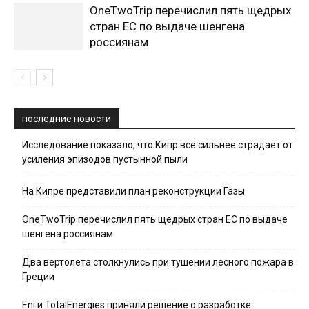
OneTwoTrip перечислил пять щедрых
стран ЕС по выдаче шенгена
россиянам
последние новости
Исследование показало, что Кипр всё сильнее страдает от
усиления эпизодов пустынной пыли
На Кипре представили план реконструкции Газы
OneTwoTrip перечислил пять щедрых стран ЕС по выдаче
шенгена россиянам
Два вертолета столкнулись при тушении лесного пожара в
Греции
Eni и TotalEnergies приняли решение о разработке