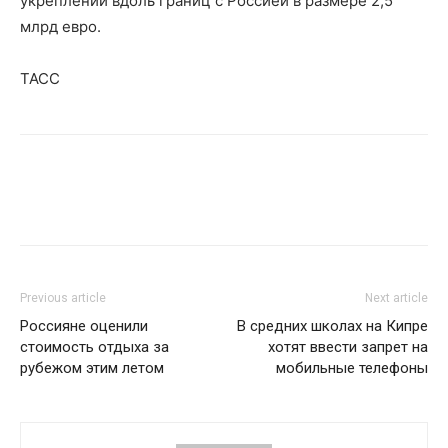
укреплений вдоль границ с Россией в размере 2,5
млрд евро.
ТАСС
Previous article
Next article
Россияне оценили
В средних школах на Кипре
стоимость отдыха за
хотят ввести запрет на
рубежом этим летом
мобильные телефоны