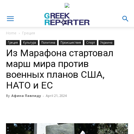
Home
Греция
Греция
Культура
Политика
Происшествия
Спорт
Украина
Из Марафона стартовал
марш мира против
военных планов США,
НАТО и ЕС
By
Афина Павлиду
-
April 21, 2024