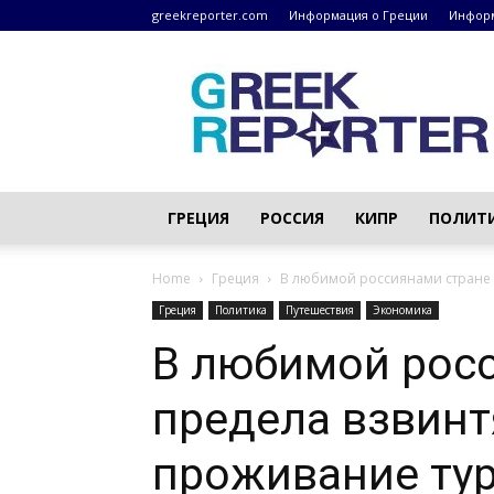
greekreporter.com
Информация о Греции
Информ
Греческие
новости
–
greekreporter.com
ГРЕЦИЯ
РОССИЯ
КИПР
ПОЛИТ
Home
Греция
В любимой россиянами стране д
Греция
Политика
Путешествия
Экономика
В любимой росс
предела взвинт
проживание тур