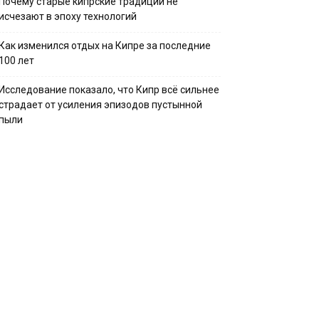
Почему старые кипрские традиции не
исчезают в эпоху технологий
Как изменился отдых на Кипре за последние
100 лет
Исследование показало, что Кипр всё сильнее
страдает от усиления эпизодов пустынной
пыли