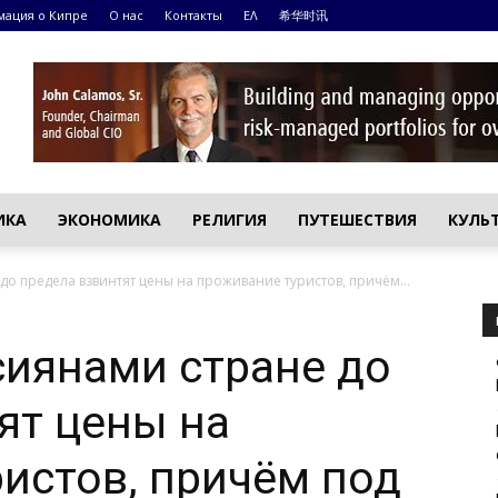
ация о Кипре
О нас
Контакты
ΕΛ
希华时讯
ИКА
ЭКОНОМИКА
РЕЛИГИЯ
ПУТЕШЕСТВИЯ
КУЛЬ
о предела взвинтят цены на проживание туристов, причём...
иянами стране до
ят цены на
истов, причём под