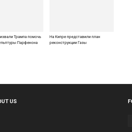
ризвали Трампа помочь
На Кипре представили план
кульптуры Парфенона
реконструкции Газы
OUT US
F