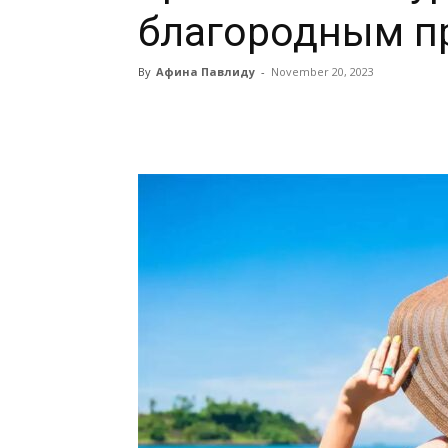
благородным п
By
Афина Павлиду
-
November 20, 2023