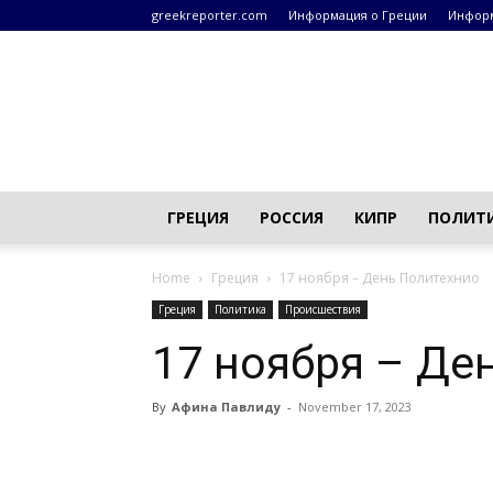
greekreporter.com
Информация о Греции
Информ
Греческие
новости
–
greekreporter.com
ГРЕЦИЯ
РОССИЯ
КИПР
ПОЛИТ
Home
Греция
17 ноября – День Политехнио
Греция
Политика
Происшествия
17 ноября – Де
By
Афина Павлиду
-
November 17, 2023