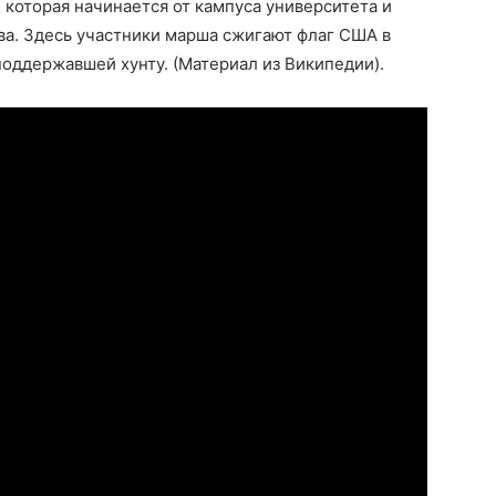
 которая начинается от кампуса университета и
ва. Здесь участники марша сжигают флаг США в
поддержавшей хунту. (Материал из Википедии).