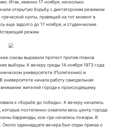
рию. Итак, именно 17 ноября, несколько
начали открытую борьбу с диктаторским режимом
греческой хунты, правящей на тот момент в
сь еще задолго до 17 ноября, и студенческие
ействующий режим.
еские союзы выразили протест против планов
кие выборы. К вечеру среды 14 ноября 1973 года
хническом университете (Политехнио) и
 В университете начала работу самодельная
ь внимание жителей города к происходящему.
звала к «борьбе до победы». К вечеру начались
 которые постепенно охватили весь центр города.
роены баррикады, кое-где начались пожары. В
 Около одиннадцати вечера был отдан приказ о