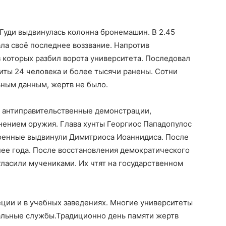
Гуди выдвинулась колонна бронемашин. В 2.45
ла своё последнее воззвание. Напротив
з которых разбил ворота университета. Последовал
биты 24 человека и более тысячи ранены. Сотни
ьным данным, жертв не было.
 антиправительственные демонстрации,
ением оружия. Глава хунты Георгиос Пападопулос
 военные выдвинули Димитриоса Иоаннидиса. После
нее года. После восстановления демократического
ласили мучениками. Их чтят на государственном
еции и в учебных заведениях. Многие университеты
альные службы.Традиционно день памяти жертв