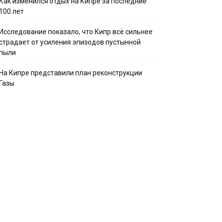
Как изменился отдых на Кипре за последние
100 лет
Исследование показало, что Кипр всё сильнее
страдает от усиления эпизодов пустынной
пыли
На Кипре представили план реконструкции
Газы