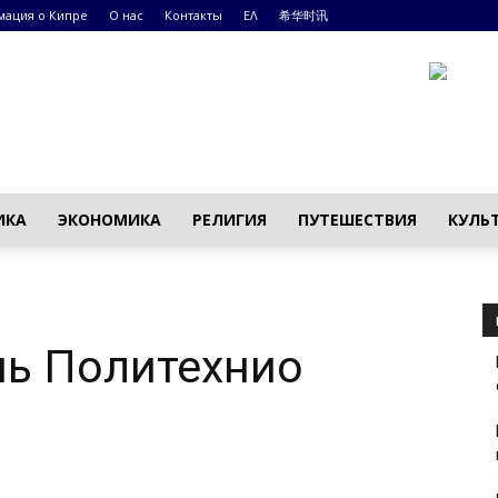
ация о Кипре
О нас
Контакты
ΕΛ
希华时讯
ИКА
ЭКОНОМИКА
РЕЛИГИЯ
ПУТЕШЕСТВИЯ
КУЛЬ
нь Политехнио