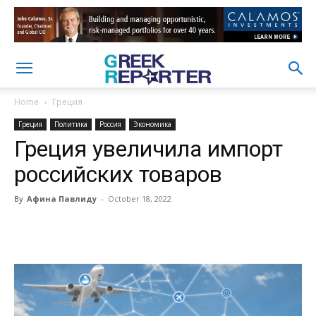
Home
Греция
Греция
Политика
Россия
Экономика
Греция увеличила импорт
российских товаров
By
Афина Павлиду
-
October 18, 2022