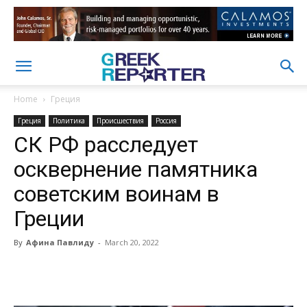
Home
Греция
Греция
Политика
Происшествия
Россия
СК РФ расследует
осквернение памятника
советским воинам в
Греции
By
Афина Павлиду
-
March 20, 2022