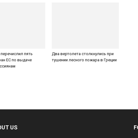
 перечислил пять
Два вертолета столкнулись при
ан ЕС по выдаче
тушении лесного пожара в Греции
оссиянам
OUT US
F