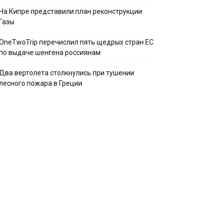
На Кипре представили план реконструкции
Газы
OneTwoTrip перечислил пять щедрых стран ЕС
по выдаче шенгена россиянам
Два вертолета столкнулись при тушении
лесного пожара в Греции