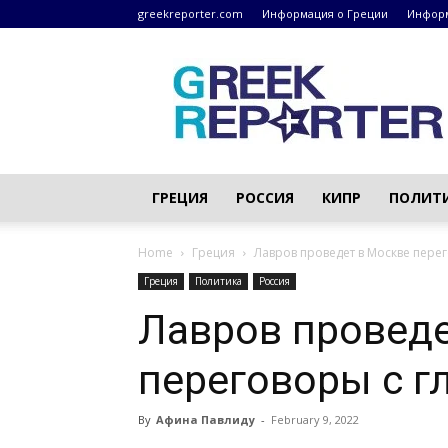
greekreporter.com
Информация о Греции
Информ
Греческие
новости
–
greekreporter.com
ГРЕЦИЯ
РОССИЯ
КИПР
ПОЛИТ
Home
Греция
Лавров проведет в Москве пере
Греция
Политика
Россия
Лавров проведе
переговоры с г
By
Афина Павлиду
-
February 9, 2022