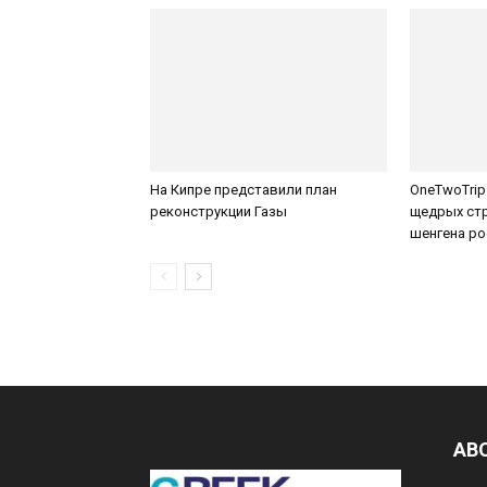
На Кипре представили план
OneTwoTrip
реконструкции Газы
щедрых стр
шенгена р
AB