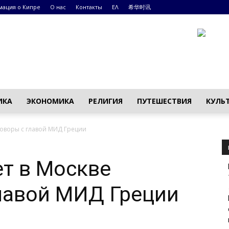
ация о Кипре
О нас
Контакты
ΕΛ
希华时讯
ИКА
ЭКОНОМИКА
РЕЛИГИЯ
ПУТЕШЕСТВИЯ
КУЛЬ
говоры с главой МИД Греции
т в Москве
лавой МИД Греции