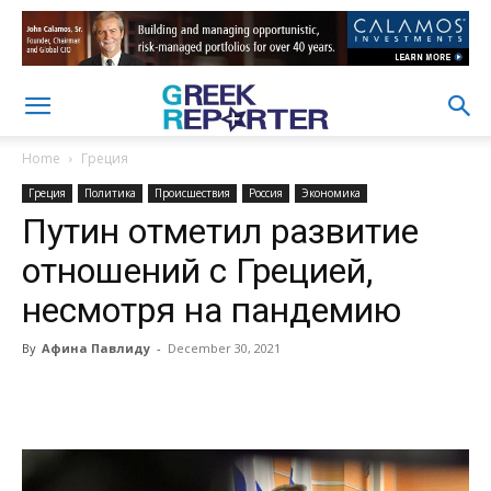
Home
Греция
Греция
Политика
Происшествия
Россия
Экономика
Путин отметил развитие
отношений с Грецией,
несмотря на пандемию
By
Афина Павлиду
-
December 30, 2021