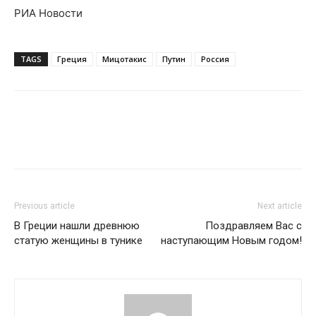
РИА Новости
TAGS
Греция
Мицотакис
Путин
Россия
Previous article
Next article
В Греции нашли древнюю
Поздравляем Вас с
статую женщины в тунике
наступающим Новым годом!