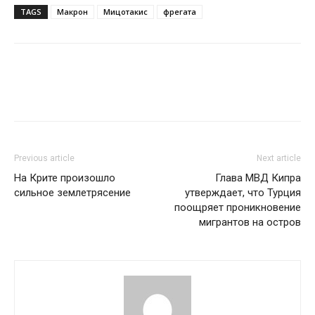
TAGS
Макрон
Мицотакис
фрегата
Previous article
Next article
На Крите произошло
Глава МВД Кипра
сильное землетрясение
утверждает, что Турция
поощряет проникновение
мигрантов на остров