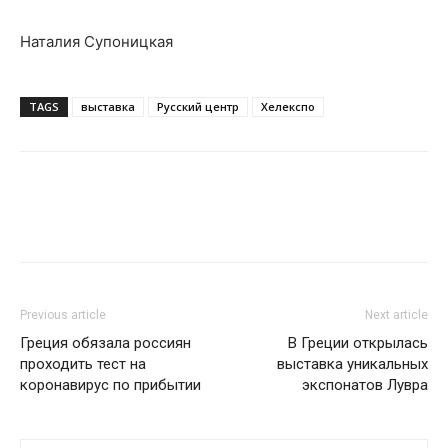
Наталия Супоницкая
TAGS
выставка
Русский центр
Хелекспо
Previous article
Next article
Греция обязала россиян
В Греции открылась
проходить тест на
выставка уникальных
коронавирус по прибытии
экспонатов Лувра