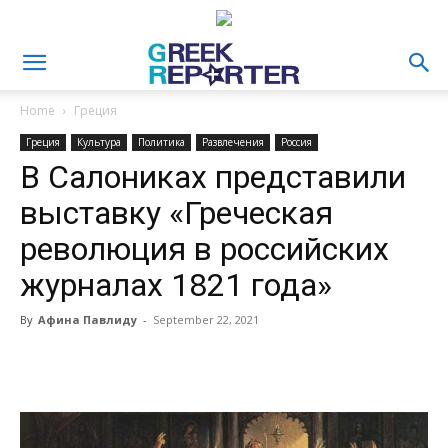
Home
Греция
Греция
Культура
Политика
Развлечения
Россия
В Салониках представили
выставку «Греческая
революция в российских
журналах 1821 года»
By
Афина Павлиду
-
September 22, 2021