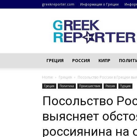
greekreporter.com
Информация о Греции
Информ
Греческие
новости
–
greekreporter.com
ГРЕЦИЯ
РОССИЯ
КИПР
ПОЛИТ
Home
Греция
Посольство России в Греции вы
Греция
Политика
Происшествия
Россия
Турция
Посольство Рос
выясняет обсто
россиянина на 