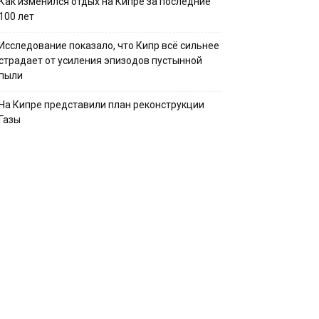
Как изменился отдых на Кипре за последние
100 лет
Исследование показало, что Кипр всё сильнее
страдает от усиления эпизодов пустынной
пыли
На Кипре представили план реконструкции
Газы