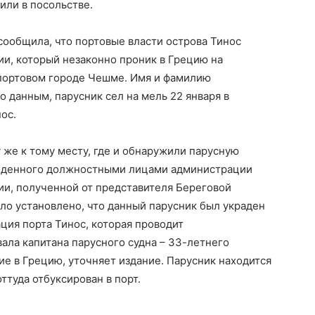
тили в посольстве.
 сообщила, что портовые власти острова Тинос
и, который незаконно проник в Грецию на
 портовом городе Чешме. Имя и фамилию
о данным, парусник сел на мель 22 января в
ос.
 же к тому месту, где и обнаружили парусную
оведенного должностными лицами администрации
ии, полученной от представителя Береговой
ыло установлено, что данный парусник был украден
ция порта Тинос, которая проводит
ала капитана парусного судна – 33-летнего
ие в Грецию, уточняет издание. Парусник находится
ттуда отбуксирован в порт.