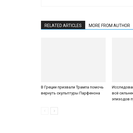
RELATED ARTICLES
MORE FROM AUTHOR
В Греции призвали Трампа помочь
Исследован
вернуть скульптуры Парфенона
всё сильне
эпизодов 