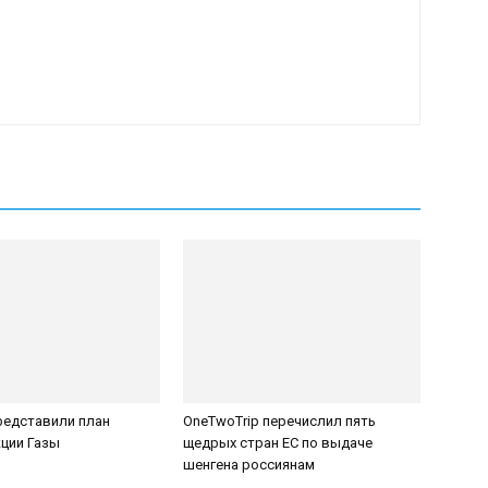
редставили план
OneTwoTrip перечислил пять
ции Газы
щедрых стран ЕС по выдаче
шенгена россиянам