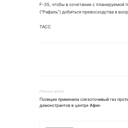
F-35, чтобы в сочетании с планируемой 
(“Рафаль”) добиться превосходства в воо
ТАСС
Previous article
Полиция применила слезоточивый газ прот
демонстрантов в центре Афин