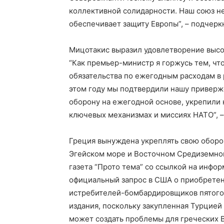
коллективной солидарности. Наш союз не
обеспечивает защиту Европы”, – подчерк
Мицотакис выразил удовлетворение высо
“Как премьер-министр я горжусь тем, чт
обязательства по ежегодным расходам в 
этом году мы подтвердили нашу приверж
оборону на ежегодной основе, укрепили 
ключевых механизмах и миссиях НАТО”, –
Греция вынуждена укреплять свою оборо
Эгейском море и Восточном Средиземном
газета “Прото тема” со ссылкой на инфо
официальный запрос в США о приобрете
истребителей-бомбардировщиков пятого п
издания, поскольку закупленная Турцией
может создать проблемы для греческих 