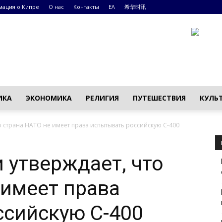
ация о Кипре
О нас
Контакты
ΕΛ
希华时讯
ИКА
ЭКОНОМИКА
РЕЛИГИЯ
ПУТЕШЕСТВИЯ
КУЛЬ
о страна НАТО не имеет права испытывать российскую С-400
 утверждает, что
 имеет права
ссийскую С-400