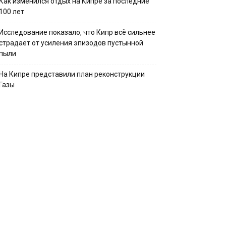
Как изменился отдых на Кипре за последние
100 лет
Исследование показало, что Кипр всё сильнее
страдает от усиления эпизодов пустынной
пыли
На Кипре представили план реконструкции
Газы