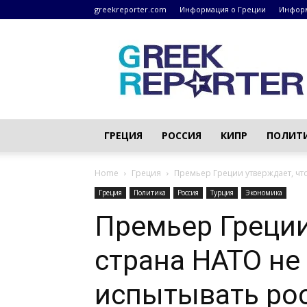
greekreporter.com
Информация о Греции
Информ
Греческие
новости
–
greekreporter.com
ГРЕЦИЯ
РОССИЯ
КИПР
ПОЛИТ
Home
Греция
Премьер Греции утверждает, чт
Греция
Политика
Россия
Турция
Экономика
Премьер Греции
страна НАТО не
испытывать ро