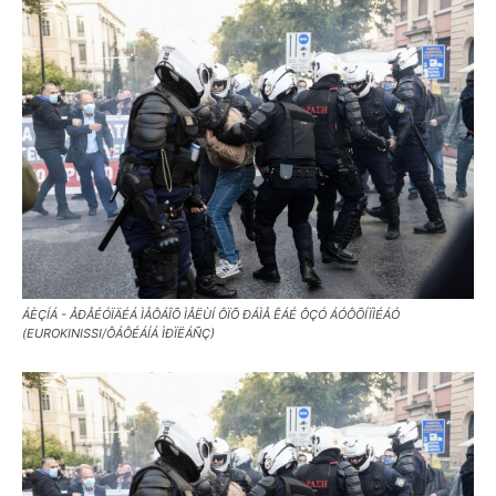
ÁÈÇÍÁ - ÅÐÅÉÓÏÄÉÁ ÌÅÔÁÎÕ ÌÅËÙÍ ÔÏÕ ÐÁÌÅ ÊÁÉ ÔÇÓ ÁÓÔÕÍÏÌÉÁÓ
(EUROKINISSI/ÔÁÔÉÁÍÁ ÌÐÏËÁÑÇ)