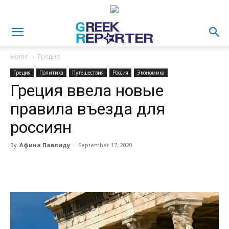
Home
Греция
Греция
Политика
Путешествия
Россия
Экономика
Греция ввела новые
правила въезда для
россиян
By
Афина Павлиду
-
September 17, 2020