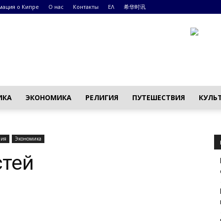
ация о Кипре
О нас
Контакты
ΕΛ
希华时讯
ИКА
ЭКОНОМИКА
РЕЛИГИЯ
ПУТЕШЕСТВИЯ
КУЛЬ
ния
Экономика
стей