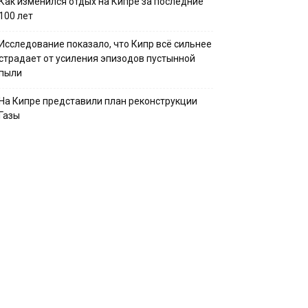
Как изменился отдых на Кипре за последние
100 лет
Исследование показало, что Кипр всё сильнее
страдает от усиления эпизодов пустынной
пыли
На Кипре представили план реконструкции
Газы