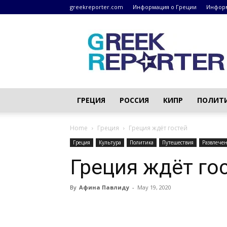
greekreporter.com
Информация о Греции
Информ
Греческие
новости
–
greekreporter.com
ГРЕЦИЯ
РОССИЯ
КИПР
ПОЛИТ
Home
Греция
Греция ждёт гостей
Греция
Культура
Политика
Путешествия
Развлече
Греция ждёт го
By
Афина Павлиду
-
May 19, 2020