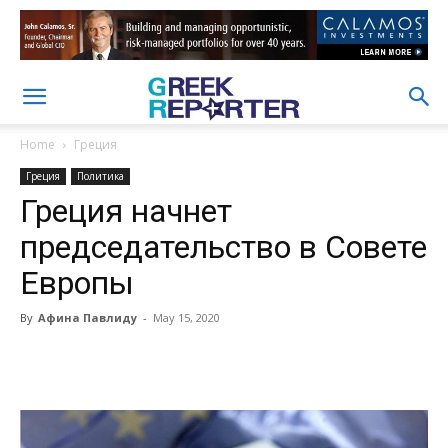
Home
Греция
Греция
Политика
Греция начнет
председательство в Совете
Европы
By
Афина Павлиду
-
May 15, 2020