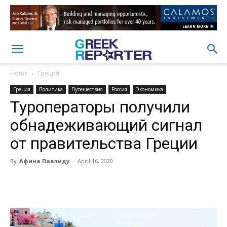
Home
Греция
Греция
Политика
Путешествия
Россия
Экономика
Туроператоры получили
обнадеживающий сигнал
от правительства Греции
By
Афина Павлиду
-
April 16, 2020