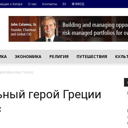
ация о Кипре
О нас
Контакты
ΕΛ
希华时讯
ИКА
ЭКОНОМИКА
РЕЛИГИЯ
ПУТЕШЕСТВИЯ
КУЛЬ
ции Манолис Глезос
ьный герой Греции
с