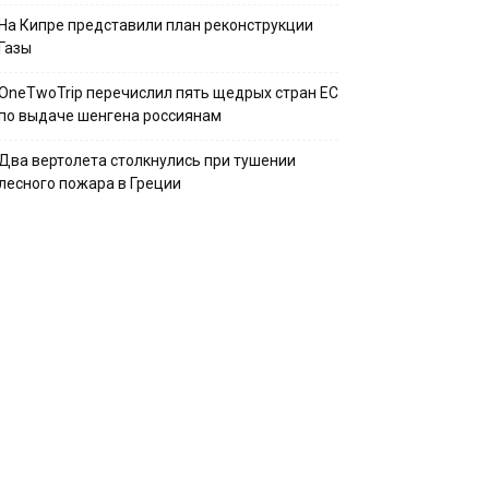
На Кипре представили план реконструкции
Газы
OneTwoTrip перечислил пять щедрых стран ЕС
по выдаче шенгена россиянам
Два вертолета столкнулись при тушении
лесного пожара в Греции