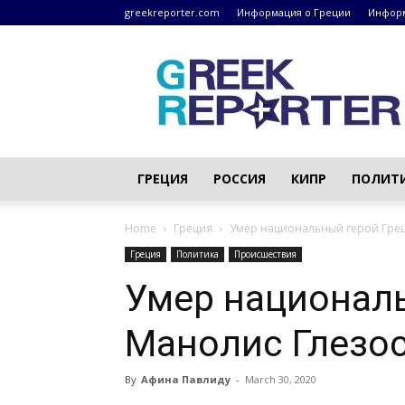
greekreporter.com
Информация о Греции
Информ
Греческие
новости
–
greekreporter.com
ГРЕЦИЯ
РОССИЯ
КИПР
ПОЛИТ
Home
Греция
Умер национальный герой Гре
Греция
Политика
Происшествия
Умер национал
Манолис Глезо
By
Афина Павлиду
-
March 30, 2020