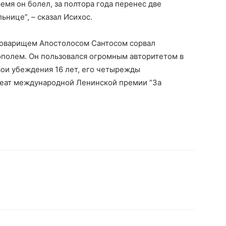
емя он болел, за полтора года перенес две
ьнице”, – сказал Исихос.
 товарищем Апостолосом Сантосом сорвал
ополем. Он пользовался огромным авторитетом в
вои убеждения 16 лет, его четырежды
уреат международной Ленинской премии “За