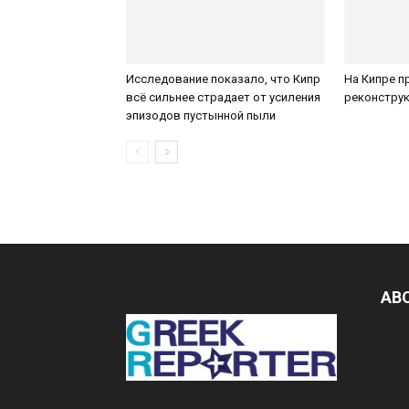
Исследование показало, что Кипр
На Кипре п
всё сильнее страдает от усиления
реконструк
эпизодов пустынной пыли
AB