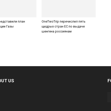
редставили план
OneTwoTrip перечислил пять
ции Газы
щедрых стран ЕС по выдаче
шенгена россиянам
OUT US
F