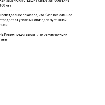
Как изменился отдых на Кипре за последние
100 лет
Исследование показало, что Кипр всё сильнее
страдает от усиления эпизодов пустынной
пыли
На Кипре представили план реконструкции
Газы