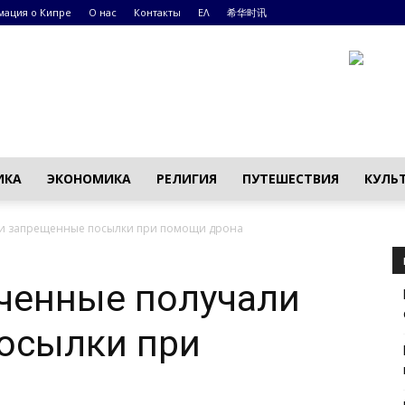
ация о Кипре
О нас
Контакты
ΕΛ
希华时讯
ИКА
ЭКОНОМИКА
РЕЛИГИЯ
ПУТЕШЕСТВИЯ
КУЛЬ
ли запрещенные посылки при помощи дрона
ченные получали
осылки при