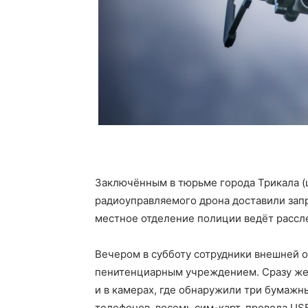
Заключённым в тюрьме города Трикала (
радиоуправляемого дрона доставили за
местное отделение полиции ведёт рассл
Вечером в субботу сотрудники внешней 
пенитенциарным учреждением. Сразу же
и в камерах, где обнаружили три бумажн
телефонов, восемь сим-карт, провода USB