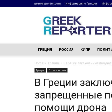
greekreporter.com
Информация о Греции
Информ
Греческие
новости
–
greekreporter.com
ГРЕЦИЯ
РОССИЯ
КИПР
ПОЛИТ
Home
Греция
В Греции заключенные получа
Греция
Происшествия
В Греции заклю
запрещенные п
помощи дрона