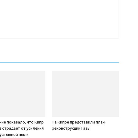
ие показало, что Кипр
На Кипре представили план
е страдает от усиления
реконструкции Газы
пустынной пыли