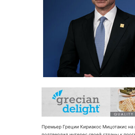
Премьер Греции Кириакос Мицотакис на
подтвердил интерес своей страны к про