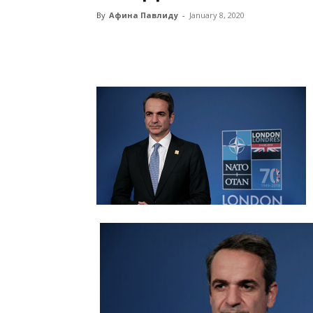
By
Афина Павлиду
-
January 8, 2020