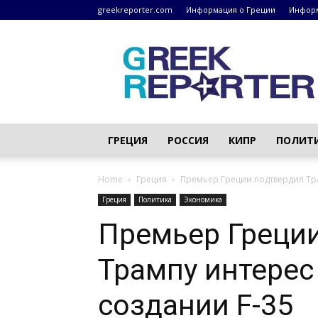
greekreporter.com
Информация о Греции
Информ
Греческие
новости
–
greekreporter.com
ГРЕЦИЯ
РОССИЯ
КИПР
ПОЛИТ
Home
Греция
Премьер Греции подтвердил Тра
Греция
Политика
Экономика
Премьер Греци
Трампу интерес
создании F-35