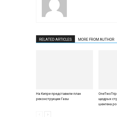
RELATED ARTICLES
MORE FROM AUTHOR
На Кипре представили план
OneTwoTrip
реконструкции Газы
щедрых стр
шенгена р