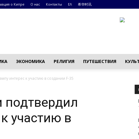
ация о Кипре
О нас
Контакты
ΕΛ
希华时讯
ИКА
ЭКОНОМИКА
РЕЛИГИЯ
ПУТЕШЕСТВИЯ
КУЛЬ
мпу интерес к участию в создании F-35
и подтвердил
 к участию в