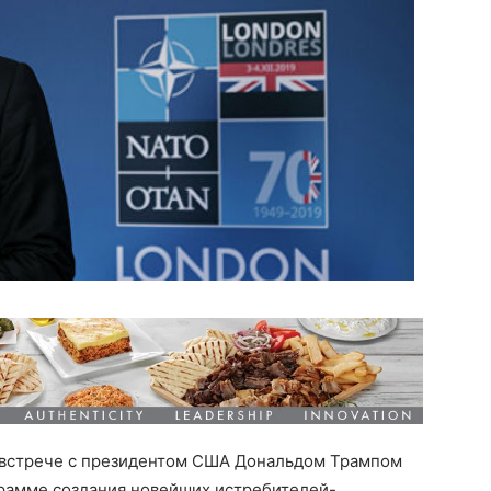
 встрече с президентом США Дональдом Трампом
грамме создания новейших истребителей-