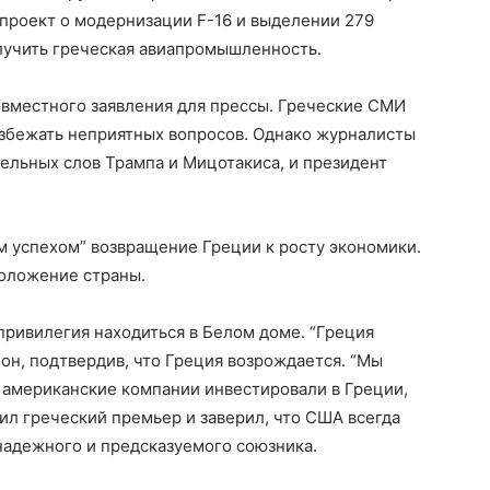
опроект о модернизации F-16 и выделении 279
лучить греческая авиапромышленность.
овместного заявления для прессы. Греческие СМИ
избежать неприятных вопросов. Однако журналисты
тельных слов Трампа и Мицотакиса, и президент
м успехом” возвращение Греции к росту экономики.
оложение страны.
 привилегия находиться в Белом доме. “Греция
 он, подтвердив, что Греция возрождается. “Мы
 американские компании инвестировали в Греции,
тил греческий премьер и заверил, что США всегда
 надежного и предсказуемого союзника.