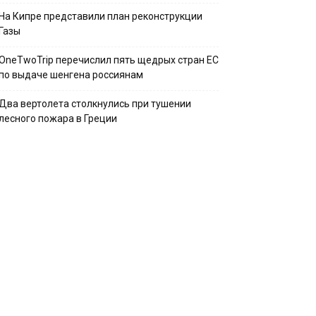
На Кипре представили план реконструкции
Газы
OneTwoTrip перечислил пять щедрых стран ЕС
по выдаче шенгена россиянам
Два вертолета столкнулись при тушении
лесного пожара в Греции