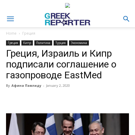
Home
Греция
Греция
Кипр
Политика
Турция
Экономика
Греция, Израиль и Кипр
подписали соглашение о
газопроводе EastMed
By
Афина Павлиду
-
January 2, 2020