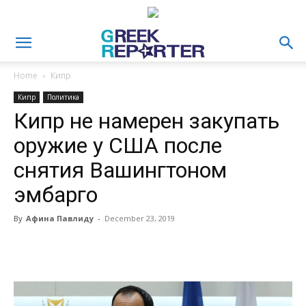
Home
Кипр
Кипр
Политика
Кипр не намерен закупать
оружие у США после
снятия Вашингтоном
эмбарго
By
Афина Павлиду
-
December 23, 2019