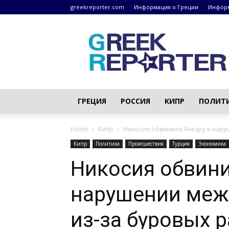
greekreporter.com
Информация о Греции
Информ
Греческие
новости
–
greekreporter.com
ГРЕЦИЯ
РОССИЯ
КИПР
ПОЛИТ
Home
Кипр
Никосия обвинила Анкару в наруш
Кипр
Политика
Происшествия
Турция
Экономика
Никосия обвини
нарушении меж
из-за буровых 