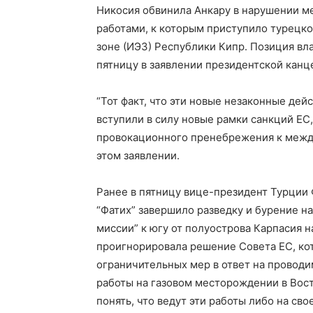
Никосия обвинила Анкару в нарушении м
работами, к которым приступило турецк
зоне (ИЭЗ) Республики Кипр. Позиция вл
пятницу в заявлении президентской канц
“Тот факт, что эти новые незаконные дей
вступили в силу новые рамки санкций ЕС
провокационного пренебрежения к между
этом заявлении.
Ранее в пятницу вице-президент Турции Ф
“Фатих” завершило разведку и бурение н
миссии” к югу от полуострова Карпасия н
проигнорировала решение Совета ЕС, ко
ограничительных мер в ответ на провод
работы на газовом месторождении в Вос
понять, что ведут эти работы либо на с