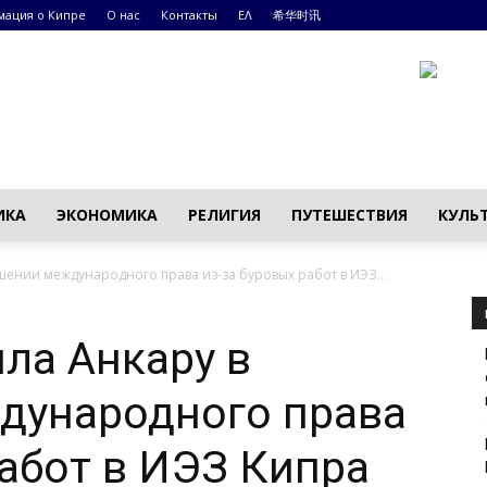
ация о Кипре
О нас
Контакты
ΕΛ
希华时讯
ИКА
ЭКОНОМИКА
РЕЛИГИЯ
ПУТЕШЕСТВИЯ
КУЛЬ
ении международного права из-за буровых работ в ИЭЗ...
ла Анкару в
дународного права
работ в ИЭЗ Кипра