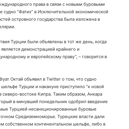
еждународного права в связи с новыми буровыми
ое судно “Фатих” в Исключительной экономической
астей островного государства была изложена в
елярии.
ствия Турции были объявлены в тот же день, когда
, является демонстрацией крайнего и
народному и европейскому праву”, – говорится в
уат Октай объявил в Twitter о том, что судно
а шельфе Турции и накануне приступило “к новой
а северо-востоке Кипра. Таким образом, Анкара
торый в минувший понедельник одобрил введение
имые Турцией несанкционированные буровые
точном Средиземноморье. Турецкие власти дали
воем собственном континентальном шельфе, либо в