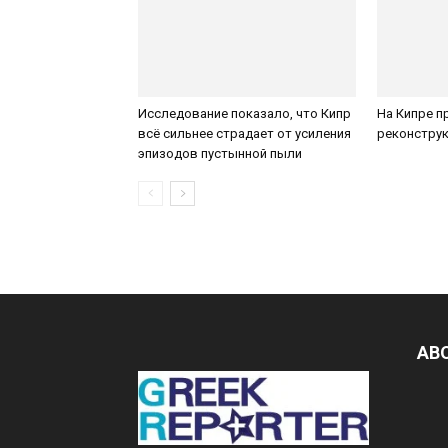
Исследование показало, что Кипр
На Кипре п
всё сильнее страдает от усиления
реконструк
эпизодов пустынной пыли
AB