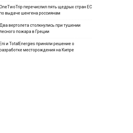
OneTwoTrip перечислил пять щедрых стран ЕС
по выдаче шенгена россиянам
Два вертолета столкнулись при тушении
лесного пожара в Греции
Eni и TotalEnergies приняли решение о
разработке месторождения на Кипре