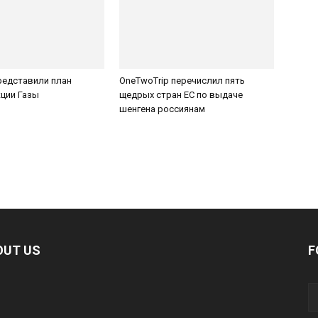
редставили план
OneTwoTrip перечислил пять
ции Газы
щедрых стран ЕС по выдаче
шенгена россиянам
OUT US
F