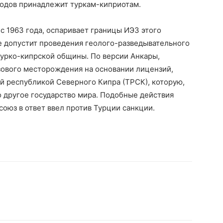
ородов принадлежит туркам-киприотам.
с 1963 года, оспаривает границы ИЭЗ этого
не допустит проведения геолого-разведывательного
 турко-кипрской общины. По версии Анкары,
азового месторождения на основании лицензий,
 республикой Северного Кипра (ТРСК), которую,
о другое государство мира. Подобные действия
союз в ответ ввел против Турции санкции.