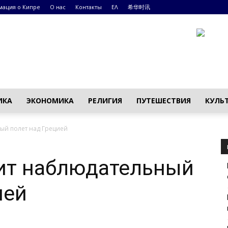
ация о Кипре
О нас
Контакты
ΕΛ
希华时讯
ИКА
ЭКОНОМИКА
РЕЛИГИЯ
ПУТЕШЕСТВИЯ
КУЛЬ
ый полет над Грецией
ит наблюдательный
ией