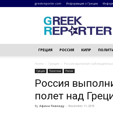
greekreporter.com
Информация о Греции
Информ
Греческие
новости
–
greekreporter.com
ГРЕЦИЯ
РОССИЯ
КИПР
ПОЛИТ
Home
Греция
Россия выполнит наблюдательн
Греция
Политика
Россия
Россия выполн
полет над Грец
By
Афина Павлиду
-
November 11, 2019