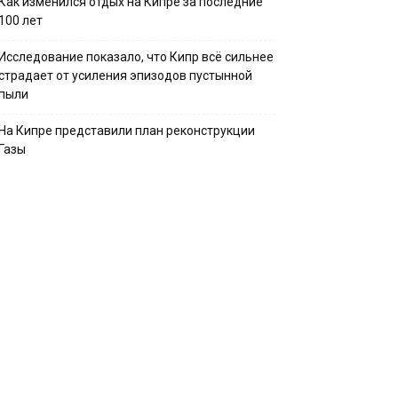
Как изменился отдых на Кипре за последние
100 лет
Исследование показало, что Кипр всё сильнее
страдает от усиления эпизодов пустынной
пыли
На Кипре представили план реконструкции
Газы