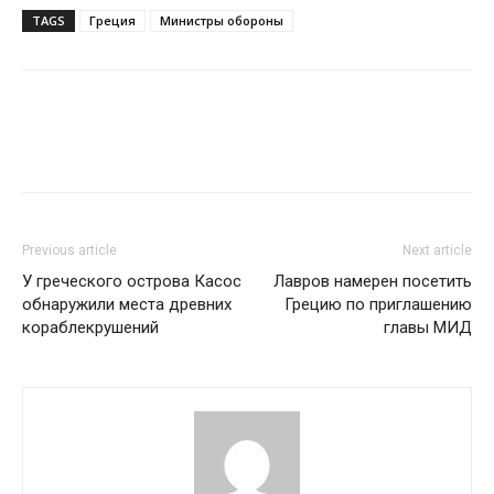
TAGS
Греция
Министры обороны
Previous article
Next article
У греческого острова Касос
Лавров намерен посетить
обнаружили места древних
Грецию по приглашению
кораблекрушений
главы МИД