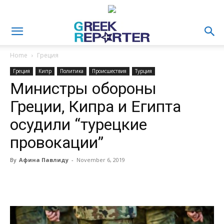
Home
Греция
Греция
Кипр
Политика
Происшествия
Турция
Министры обороны
Греции, Кипра и Египта
осудили “турецкие
провокации”
By
Афина Павлиду
-
November 6, 2019