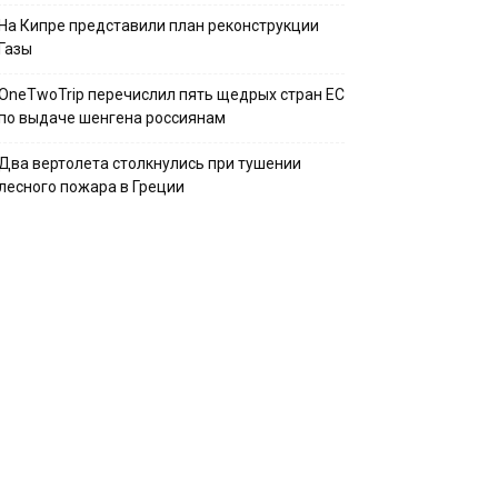
На Кипре представили план реконструкции
Газы
OneTwoTrip перечислил пять щедрых стран ЕС
по выдаче шенгена россиянам
Два вертолета столкнулись при тушении
лесного пожара в Греции