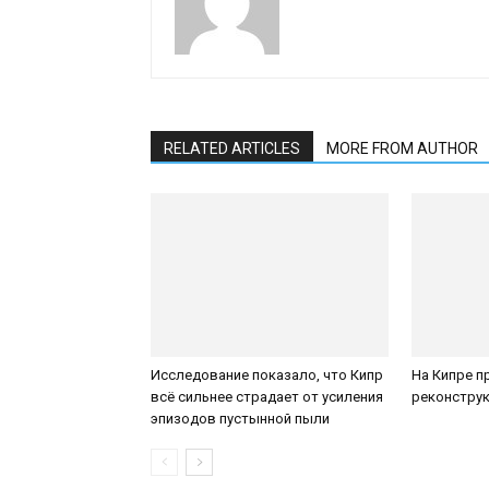
RELATED ARTICLES
MORE FROM AUTHOR
Исследование показало, что Кипр
На Кипре п
всё сильнее страдает от усиления
реконструк
эпизодов пустынной пыли