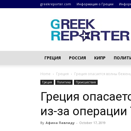
greekreporter.com
Информация о Греции
Информ
Греческие
новости
–
greekreporter.com
ГРЕЦИЯ
РОССИЯ
КИПР
ПОЛИТ
Home
Греция
Греция опасается волны беженц
Греция
Политика
Происшествия
Греция опасает
из-за операции
By
Афина Павлиду
-
October 17, 2019