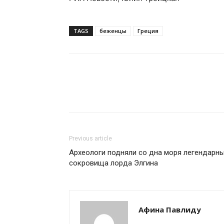
TAGS
беженцы
Греция
Previous article
Археологи подняли со дна моря легендарн
сокровища лорда Элгина
Афина Павлиду