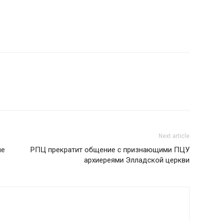
Next article
ые
РПЦ прекратит общение с признающими ПЦУ
архиереями Элладской церкви