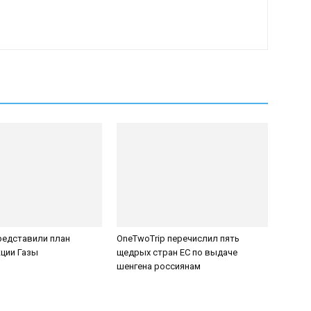
редставили план
OneTwoTrip перечислил пять
ции Газы
щедрых стран ЕС по выдаче
шенгена россиянам