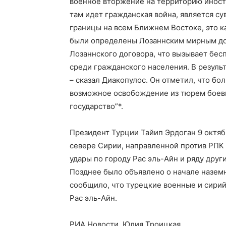
военное вторжение на территорию иностра
там идет гражданская война, является с
границы на всем Ближнем Востоке, это к
были определены Лозаннским мирным до
Лозаннского договора, что вызывает бес
среди гражданского населения. В резуль
– сказал Диакопулос. Он отметил, что б
возможное освобождение из тюрем боев
государство”*.
Президент Турции Тайип Эрдоган 9 октяб
севере Сирии, направленной против РПК и
удары по городу Рас эль-Айн и ряду друг
Позднее было объявлено о начале назем
сообщило, что турецкие военные и сирий
Рас эль-Айн.
РИА Новости, Юлия Троицкая