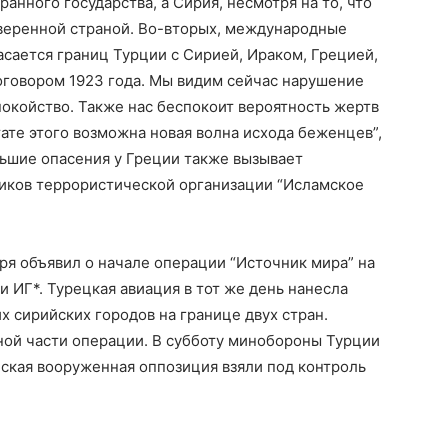
нного государства, а Сирия, несмотря на то, что
уверенной страной. Во-вторых, международные
асается границ Турции с Сирией, Ираком, Грецией,
говором 1923 года. Мы видим сейчас нарушение
покойство. Также нас беспокоит вероятность жертв
тате этого возможна новая волна исхода беженцев”,
ольшие опасения у Греции также вызывает
иков террористической организации “Исламское
ря объявил о начале операции “Источник мира” на
 ИГ*. Турецкая авиация в тот же день нанесла
их сирийских городов на границе двух стран.
ной части операции. В субботу минобороны Турции
ская вооруженная оппозиция взяли под контроль