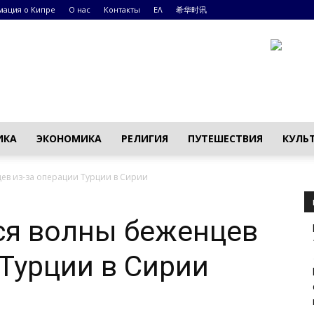
ация о Кипре
О нас
Контакты
ΕΛ
希华时讯
ИКА
ЭКОНОМИКА
РЕЛИГИЯ
ПУТЕШЕСТВИЯ
КУЛЬ
ев из-за операции Турции в Сирии
ся волны беженцев
 Турции в Сирии