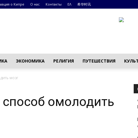
ация о Кипре
О нас
Контакты
ΕΛ
希华时讯
ИКА
ЭКОНОМИКА
РЕЛИГИЯ
ПУТЕШЕСТВИЯ
КУЛЬ
дить мозг
 способ омолодить