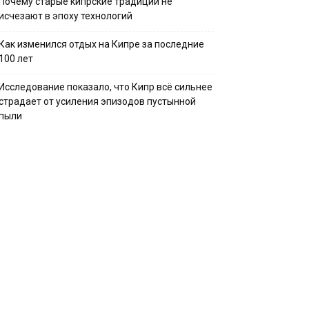
Почему старые кипрские традиции не
исчезают в эпоху технологий
Как изменился отдых на Кипре за последние
100 лет
Исследование показало, что Кипр всё сильнее
страдает от усиления эпизодов пустынной
пыли