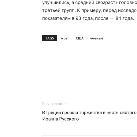
улучшились, а средний «возраст» головн
третьей групп. К примеру, перед исслед
показателям в 93 года, после — 84 года.
TAGS
мозг
США
ученые
Previous article
В Греции прошли торжества в честь святого
Иоанна Русского