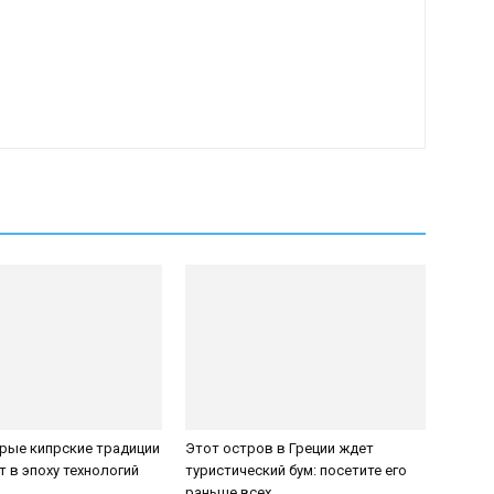
рые кипрские традиции
Этот остров в Греции ждет
т в эпоху технологий
туристический бум: посетите его
раньше всех