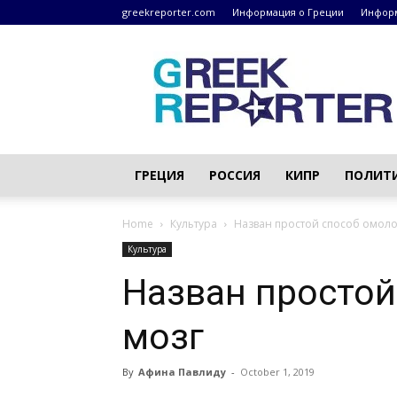
greekreporter.com
Информация о Греции
Информ
Греческие
новости
–
greekreporter.com
ГРЕЦИЯ
РОССИЯ
КИПР
ПОЛИТ
Home
Культура
Назван простой способ омоло
Культура
Назван простой
мозг
By
Афина Павлиду
-
October 1, 2019