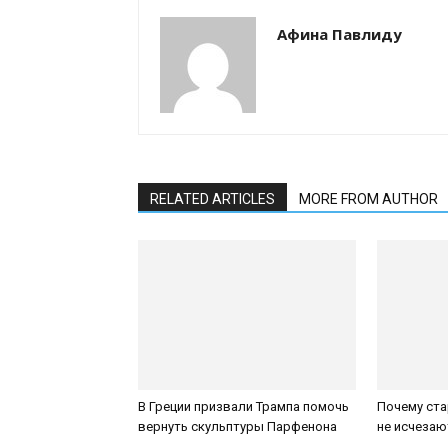
Афина Павлиду
RELATED ARTICLES
MORE FROM AUTHOR
В Греции призвали Трампа помочь
Почему ста
вернуть скульптуры Парфенона
не исчезаю