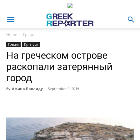
Home
Греция
Греция
Культура
На греческом острове
раскопали затерянный
город
By
Афина Павлиду
-
September 9, 2019