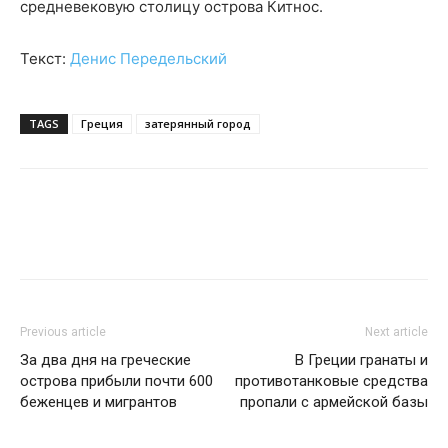
средневековую столицу острова Китнос.
Текст:
Денис Передельский
TAGS
Греция
затерянный город
Previous article
Next article
За два дня на греческие
В Греции гранаты и
острова прибыли почти 600
противотанковые средства
беженцев и мигрантов
пропали с армейской базы