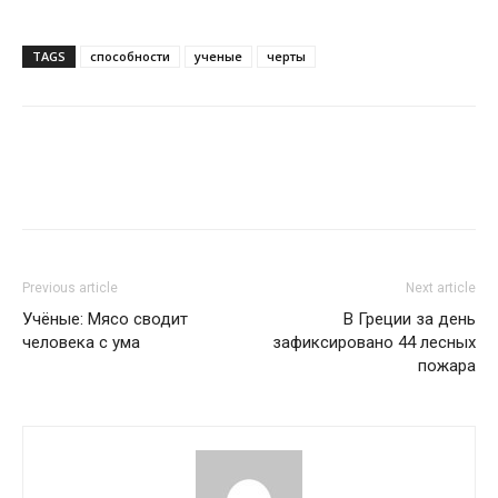
TAGS
способности
ученые
черты
Previous article
Next article
Учёные: Мясо сводит
В Греции за день
человека с ума
зафиксировано 44 лесных
пожара