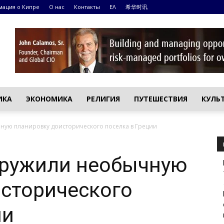
ация о Кипре
О нас
Контакты
ΕΛ
希华时讯
ИКА
ЭКОНОМИКА
РЕЛИГИЯ
ПУТЕШЕСТВИЯ
КУЛЬ
ую планировку доисторического поселка в Греции
аружили необычную
сторического
ии