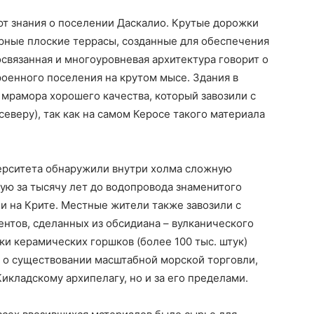
ют знания о поселении Даскалио. Крутые дорожки
ирные плоские террасы, созданные для обеспечения
освязанная и многоуровневая архитектура говорит о
оенного поселения на крутом мысе. Здания в
мрамора хорошего качества, который завозили с
северу), так как на самом Керосе такого материала
ерситета обнаружили внутри холма сложную
ую за тысячу лет до водопровода знаменитого
и на Крите. Местные жители также завозили с
нтов, сделанных из обсидиана – вулканического
ки керамических горшков (более 100 тыс. штук)
т о существовании масштабной морской торговли,
Кикладскому архипелагу, но и за его пределами.