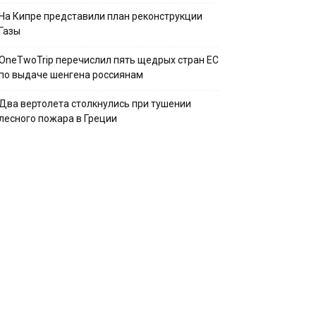
На Кипре представили план реконструкции
Газы
OneTwoTrip перечислил пять щедрых стран ЕС
по выдаче шенгена россиянам
Два вертолета столкнулись при тушении
лесного пожара в Греции