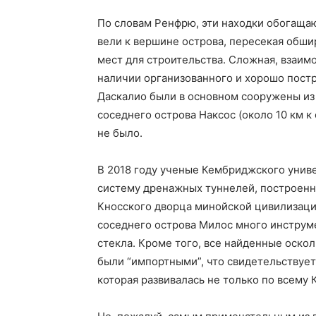
По словам Ренфрю, эти находки обогаща
вели к вершине острова, пересекая обш
мест для строительства. Сложная, взаим
наличии организованного и хорошо постр
Даскалио были в основном сооружены из 
соседнего острова Наксос (около 10 км к 
не было.
В 2018 году ученые Кембриджского унив
систему дренажных туннелей, построенн
Кносского дворца минойской цивилизаци
соседнего острова Милос много инструме
стекла. Кроме того, все найденные оскол
были “импортными”, что свидетельствуе
которая развивалась не только по всему 