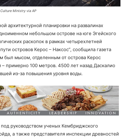
lture Ministry via AP
ой архитектурной планировки на развалинах
одноименном небольшом острове на юге Эгейского
огических раскопок в рамках четырехлетней
ути островов Керос – Наксос”, сообщила газета
ом был мысом, отделенным от острова Керос
– примерно 100 метров. 4500 лет назад Даскалио
вшей из-за повышения уровня воды.
 под руководством ученых Кембриджского
ойда, а также представителя инспекции древностей