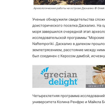
Археологические работы на острове Даскалио © Greek Cu
Ученые обнаружили свидетельства сложн
доисторического поселка Даскалио. На 
моря завершился очередной этап археол
исследовательской программы “Морские п
Naftemporiki. Даскалио в далеком прошл
землетрясением, расстояние между ними 
был соединен с Керосом дамбой, исчезну
Четырехлетняя программа исследований
университета Колина Ренфрю и Майкла Б