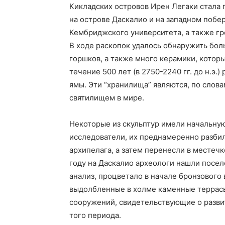
Кикладских островов Ирен Легаки стала
на острове Даскалио и на западном побе
Кембриджского университета, а также гр
В ходе раскопок удалось обнаружить бол
горшков, а также много керамики, которы
течение 500 лет (в 2750-2240 гг. до н.э
ямы. Эти “хранилища” являются, по сло
святилищем в мире.
Некоторые из скульптур имели начальную 
исследователи, их преднамеренно разбил
архипелага, а затем перенесли в местечк
году на Даскалио археологи нашли посел
анализ, процветало в начале бронзового
выдолбленные в холме каменные террасы
сооружений, свидетельствующие о разви
того периода.