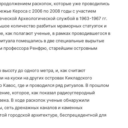
 продолжением раскопок, которые уже проводились
режье Кероса с 2006 по 2008 годы с участием
еческой Археологической службой в 1963-1967 гг.
ьшое количество разбитых мраморных статуэток и
е, как полагают ученые, в рамках проводившегося в
.) ритуала помещались в две специальные вырытые
вам профессора Ренфрю, старейшим островным
высоту до одного метра, и, как считают
и на куски на других островах Кикладского
о Кавос, где и проводился ряд ритуалов. В прошлом
ение, которое, как показал радиоуглеродный
 века. В ходе раскопок ученые обнаружили
, сеть дренажных каналов и каменных
той городской архитектуре, беспрецедентной для