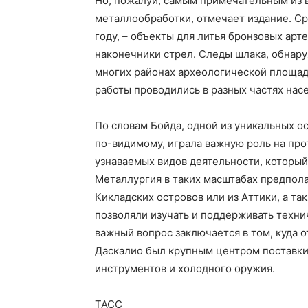
Но, пожалуй, самым примечательным из 
металлообработки, отмечает издание. Ср
году, – объекты для литья бронзовых арте
наконечники стрел. Следы шлака, обнар
многих районах археологической площад
работы проводились в разных частях нас
По словам Бойда, одной из уникальных ос
по-видимому, играла важную роль на про
узнаваемых видов деятельности, который
Металлургия в таких масштабах предпола
Кикладских островов или из Аттики, а т
позволяли изучать и поддерживать технич
важный вопрос заключается в том, куда о
Даскалио был крупным центром поставки
инструментов и холодного оружия.
ТАСС