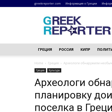
greekreporter.com
Информация о Греции
Информ
Греческие
новости
–
greekreporter.com
ГРЕЦИЯ
РОССИЯ
КИПР
ПОЛИТ
Home
Греция
Археологи обнаружили необычн
Греция
Культура
Археологи обн
планировку дои
поселка в Грец