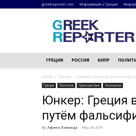
greekreporter.com
Информация о Греции
Информ
Греческие
новости
–
greekreporter.com
ГРЕЦИЯ
РОССИЯ
КИПР
ПОЛИТ
Home
Греция
Юнкер: Греция вступила в евро
Греция
Политика
Происшествия
Экономика
Юнкер: Греция 
путём фальсиф
By
Афина Павлиду
-
May 24, 2019