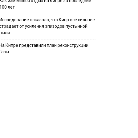
Как изменился отдых на Кипре за последние
100 лет
Исследование показало, что Кипр всё сильнее
страдает от усиления эпизодов пустынной
пыли
На Кипре представили план реконструкции
Газы