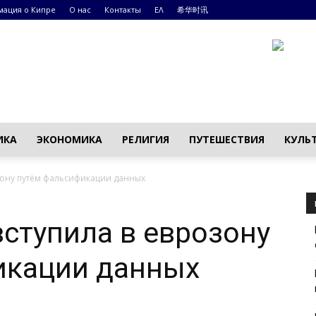
ация о Кипре
О нас
Контакты
ΕΛ
希华时讯
ИКА
ЭКОНОМИКА
РЕЛИГИЯ
ПУТЕШЕСТВИЯ
КУЛЬ
зону путём фальсификации данных
вступила в еврозону
икации данных