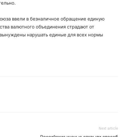
тельно.
 союза ввели в безналичное обращение единую
рства валютного объединения страдают от
о вынуждены нарушать единые для всех нормы
Next article