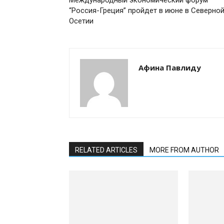
Международный экономический форум
“Россия-Греция” пройдет в июне в Северно
Осетии
Афина Павлиду
RELATED ARTICLES
MORE FROM AUTHOR