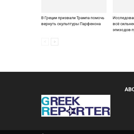
В Греции призвали Трампа помочь
Исследован
вернуть скульптуры Парфенона
всё сильне
эпизодов 
AB