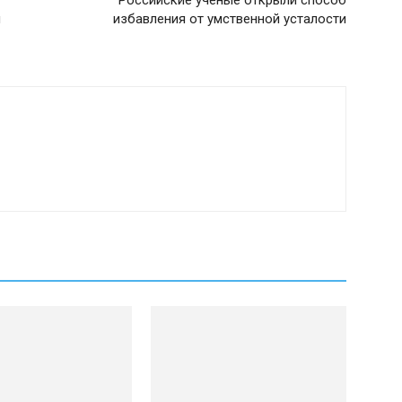
Российские ученые открыли способ
й
избавления от умственной усталости