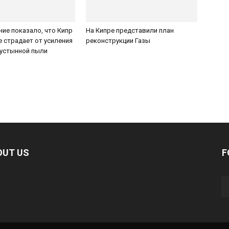
ие показало, что Кипр
На Кипре представили план
е страдает от усиления
реконструкции Газы
пустынной пыли
OUT US
F