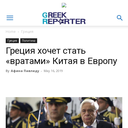
Home
Греция
Греция
Политика
Греция хочет стать
«вратами» Китая в Европу
By
Афина Павлиду
-
May 16, 2019