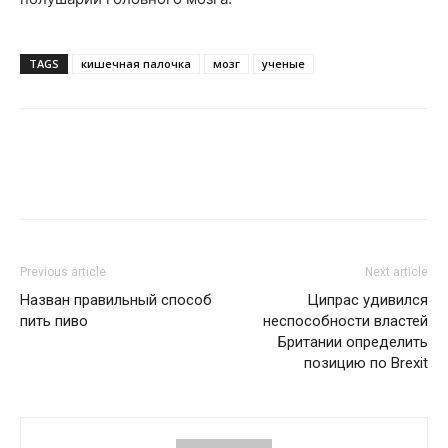
TAGS
кишечная палочка
мозг
ученые
Previous article
Next article
Назван правильный способ
Ципрас удивился
пить пиво
неспособности властей
Британии определить
позицию по Brexit