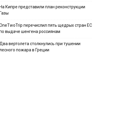
На Кипре представили план реконструкции
Газы
OneTwoTrip перечислил пять щедрых стран ЕС
по выдаче шенгена россиянам
Два вертолета столкнулись при тушении
лесного пожара в Греции