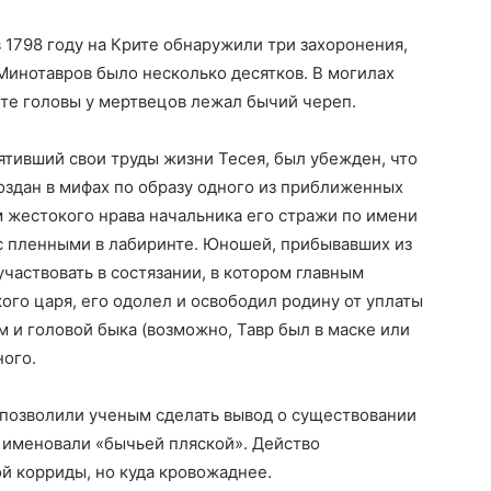
 1798 году на Крите обнаружили три захоронения,
Минотавров было несколько десятков. В могилах
те головы у мертвецов лежал бычий череп.
тивший свои труды жизни Тесея, был убежден, что
оздан в мифах по образу одного из приближенных
 жестокого нрава начальника его стражи по имени
х с пленными в лабиринте. Юношей, прибывавших из
участвовать в состязании, в котором главным
ого царя, его одолел и освободил родину от уплаты
м и головой быка (возможно, Тавр был в маске или
ого.
 позволили ученым сделать вывод о существовании
 именовали «бычьей пляской». Действо
й корриды, но куда кровожаднее.