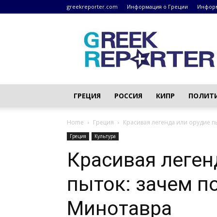
greekreporter.com
Информация о Греции
Информ
Греческие
новости
–
greekreporter.com
ГРЕЦИЯ
РОССИЯ
КИПР
ПОЛИТ
Home
Греция
Красивая легенда или орудие п
Греция
Культура
Красивая леген
пыток: зачем п
Минотавра