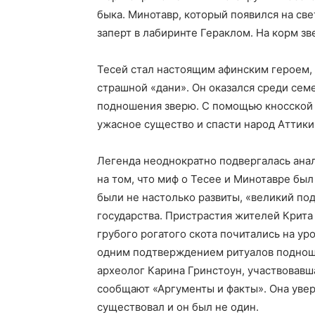
быка. Минотавр, который появился на све
заперт в лабиринте Гераклом. На корм з
Тесей стал настоящим афинским героем, 
страшной «дани». Он оказался среди сем
подношения зверю. С помощью кносской 
ужасное существо и спасти народ Аттики
Легенда неоднократно подвергалась ана
на том, что миф о Тесее и Минотавре бы
были не настолько развиты, «великий по
государства. Пристрастия жителей Крита
грубого рогатого скота почитались на у
одним подтверждением ритуалов подноше
археолог Карина Гринстоун, участвовавша
сообщают «Аргументы и факты». Она увер
существовал и он был не один.