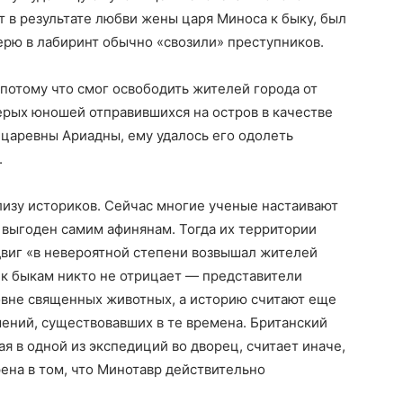
т в результате любви жены царя Миноса к быку, был
верю в лабиринт обычно «свозили» преступников.
потому что смог освободить жителей города от
ерых юношей отправившихся на остров в качестве
царевны Ариадны, ему удалось его одолеть
.
лизу историков. Сейчас многие ученые настаивают
л выгоден самим афинянам. Тогда их территории
двиг «в невероятной степени возвышал жителей
 к быкам никто не отрицает — представители
ровне священных животных, а историю считают еще
ний, существовавших в те времена. Британский
я в одной из экспедиций во дворец, считает иначе,
ена в том, что Минотавр действительно