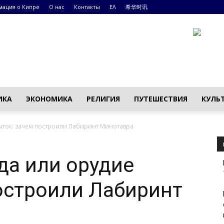
ация о Кипре
О нас
Контакты
ΕΛ
希华时讯
ИКА
ЭКОНОМИКА
РЕЛИГИЯ
ПУТЕШЕСТВИЯ
КУЛЬ
ыток: зачем построили Лабиринт Минотавра
да или орудие
остроили Лабиринт