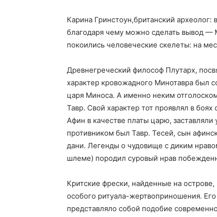
Карина Гринстоун,британский археолог: в
благодаря чему можно сделать вывод — 
покоились человеческие скелеты: на мес
Древнегреческий философ Плутарх, посвя
характер кровожадного Минотавра был с
царя Миноса. А именно неким отголоском
Тавр. Свой характер тот проявлял в боя
Афин в качестве платы царю, заставляли 
противником был Тавр. Тесей, сын афинск
дани. Легенды о чудовище с диким нраво
шлеме) породил суровый нрав побежденн
Критские фрески, найденные на острове,
особого ритуала-жертвоприношения. Его
представляло собой подобие современно