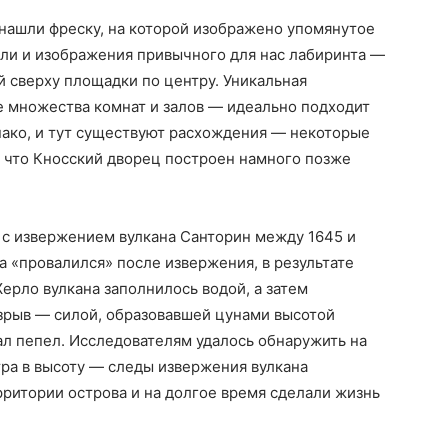
нашли фреску, на которой изображено упомянутое
шли и изображения привычного для нас лабиринта —
й сверху площадки по центру. Уникальная
е множества комнат и залов — идеально подходит
нако, и тут существуют расхождения — некоторые
, что Кносский дворец построен намного позже
 с извержением вулкана Санторин между 1645 и
а «провалился» после извержения, в результате
Жерло вулкана заполнилось водой, а затем
рыв — силой, образовавшей цунами высотой
ал пепел. Исследователям удалось обнаружить на
ра в высоту — следы извержения вулкана
рритории острова и на долгое время сделали жизнь