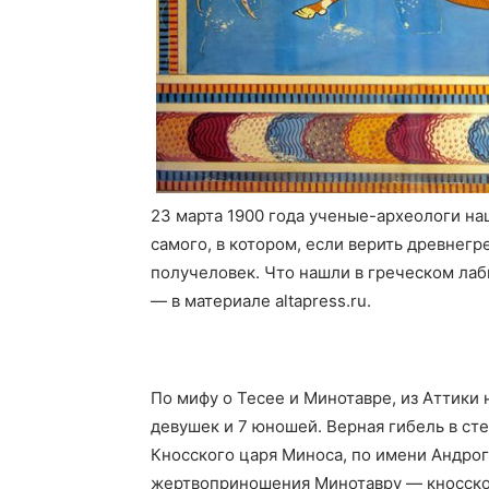
23 марта 1900 года ученые-археологи на
самого, в котором, если верить древнег
получеловек. Что нашли в греческом лаб
— в материале altapress.ru.
По мифу о Тесее и Минотавре, из Аттики 
девушек и 7 юношей. Верная гибель в сте
Кносского царя Миноса, по имени Андрог
жертвоприношения Минотавру — кносско