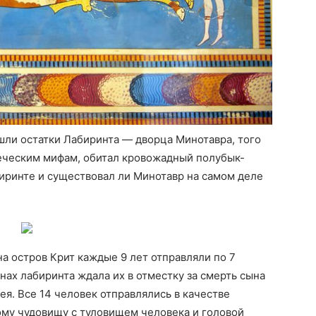
шли остатки Лабиринта — дворца Минотавра, того
реческим мифам, обитал кровожадный полубык-
иринте и существовал ли Минотавр на самом деле
на остров Крит каждые 9 лет отправляли по 7
нах лабиринта ждала их в отместку за смерть сына
ея. Все 14 человек отправлялись в качестве
му чудовищу с туловищем человека и головой