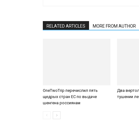
RELATED ARTICLES
MORE FROM AUTHOR
OneTwoTrip перечислил пять
Два вертол
щедрых стран ЕС по выдаче
тушении ле
шенгена россиянам