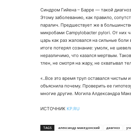
Синдром Гийена – Барре — такой диагно
Этому заболеванию, как правило, сопут
паралич. Предшествует же в большинств
микробами Campylobacter pylori. От них 
царь как раз жаловался на сильные боли
итоге потерял сознание: умолк, не шевел
неразличимо, что казался мертвым. Тако
тлен, не смотря на жару, не охватывал т
«..Все это время труп оставался чистым 
объяснила почему. Проверить ее гипотез
многие другие. Могила Алдександра Маке
ИСТОЧНИК
KP.RU
TAGS
александр македонский
диагноз
уч