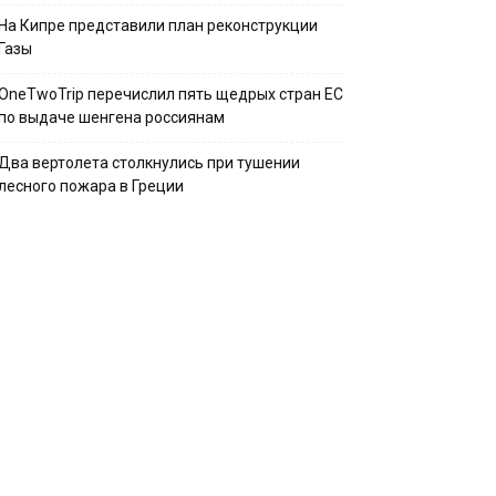
На Кипре представили план реконструкции
Газы
OneTwoTrip перечислил пять щедрых стран ЕС
по выдаче шенгена россиянам
Два вертолета столкнулись при тушении
лесного пожара в Греции