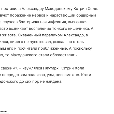
з поставила Александру Македонскому Кэтрин Холл.
ствуют поражение нервов и нарастающий обширный
е случаев бактериальная инфекция, вызванная
часто возникает воспаление тонкого кишечника. А
 в животе. Охваченный параличом Александр, в
ился, ничего не чувствовал, дышал, но столь
вым его и посчитали приближенные. А поскольку
ело, то Македонского стали обожествлять.
и свежим», – изумлялся Плутарх. Кэтрин Холл
у посредством анализов, увы, невозможно. Как и
донского до сих пор не найдена.
еные