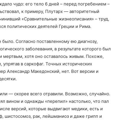
дало чудо: его тело 6 дней – перед погребением –
ьствовал, к примеру, Плутарх — авторитетный
очинивший «Сравнительные жизнеописания» – труд,
ся политических деятелей Греции и Рима.
е было. Согласно поставленному ею диагнозу,
огического заболевания, в результате которого был
и мертвым, хотя оно оставалось живым. Похоже,
 упрятав в саркофаг. Точных исторических
мер Александр Македонский, нет. Вот версии и
десятки.
били — скорее всего отравили. Возможно, случайно.
лял вином и однажды «перепил» настолько, что пал
числе версий, которые выдвигают медики, есть и
ф, шистосомоз, рак, лейшманиоз и даже грипп и