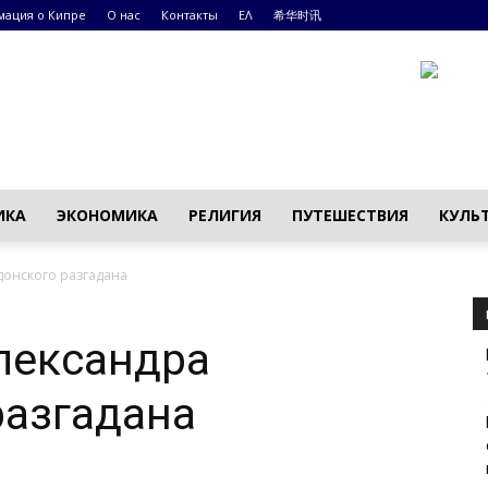
ация о Кипре
О нас
Контакты
ΕΛ
希华时讯
ИКА
ЭКОНОМИКА
РЕЛИГИЯ
ПУТЕШЕСТВИЯ
КУЛЬ
донского разгадана
лександра
разгадана