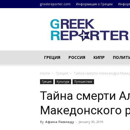
greekreporter.com
Информация о Греции
Информ
Греческие
новости
–
greekreporter.com
ГРЕЦИЯ
РОССИЯ
КИПР
ПОЛИТ
Home
Греция
Тайна смерти Александра Маке
Греция
Культура
Путешествия
Тайна смерти А
Македонского 
By
Афина Павлиду
-
January 30, 2019