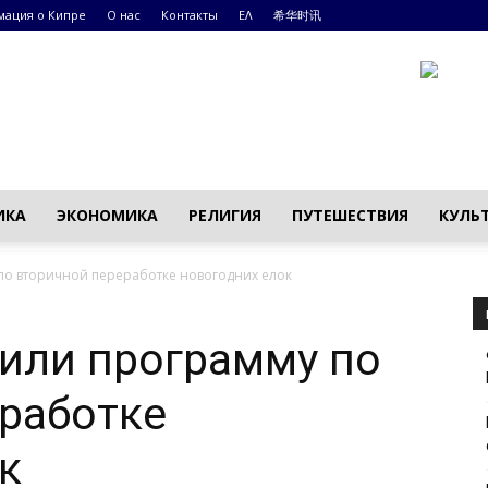
ация о Кипре
О нас
Контакты
ΕΛ
希华时讯
ИКА
ЭКОНОМИКА
РЕЛИГИЯ
ПУТЕШЕСТВИЯ
КУЛЬ
 по вторичной переработке новогодних елок
тили программу по
работке
к