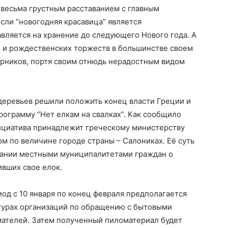
 весьма грустным расставанием с главным
сли “новогодняя красавица” является
авляется на хранение до следующего Нового года. А
х и рождественских торжеств в большинстве своем
рников, портя своим отнюдь нерадостным видом
еревьев решили положить конец власти Греции и
рограмму “Нет елкам на свалках”. Как сообщило
нициатива принадлежит греческому министерству
м по величине городе страны – Салониках. Её суть
вании местными муниципалитетами граждан о
вших свое елок.
од с 10 января по конец февраля предполагается
турах организаций по обращению с бытовыми
ателей. Затем полученный пиломатериал будет