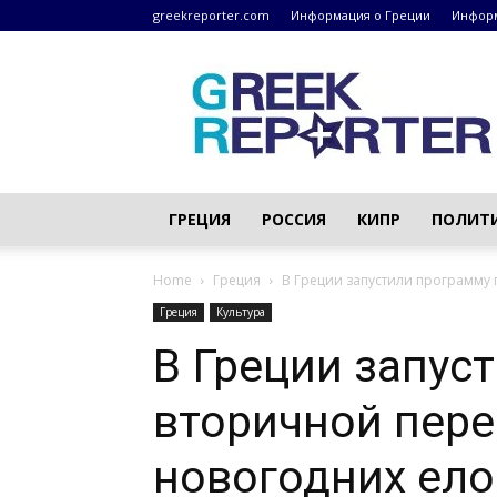
greekreporter.com
Информация о Греции
Информ
Греческие
новости
–
greekreporter.com
ГРЕЦИЯ
РОССИЯ
КИПР
ПОЛИТ
Home
Греция
В Греции запустили программу
Греция
Культура
В Греции запус
вторичной пере
новогодних ело