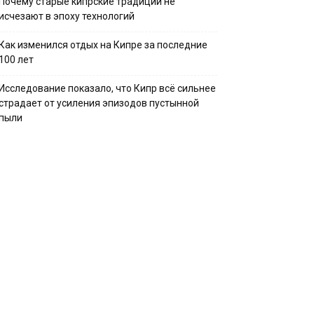
Почему старые кипрские традиции не
исчезают в эпоху технологий
Как изменился отдых на Кипре за последние
100 лет
Исследование показало, что Кипр всё сильнее
страдает от усиления эпизодов пустынной
пыли