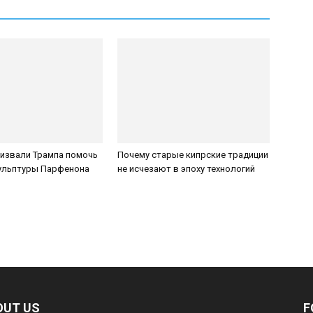
ризвали Трампа помочь
Почему старые кипрские традиции
кульптуры Парфенона
не исчезают в эпоху технологий
OUT US
F