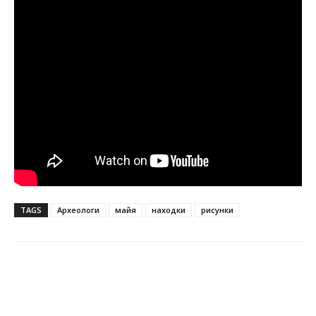
TAGS
Археологи
майя
находки
рисунки