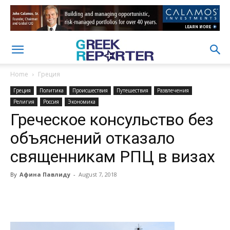
Home
Греция
Греция
Политика
Происшествия
Путешествия
Развлечения
Религия
Россия
Экономика
Греческое консульство без
объяснений отказало
священникам РПЦ в визах
By
Афина Павлиду
-
August 7, 2018