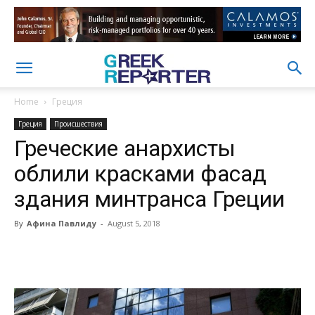
Home
Греция
Греция
Происшествия
Греческие анархисты
облили красками фасад
здания минтранса Греции
By
Афина Павлиду
-
August 5, 2018