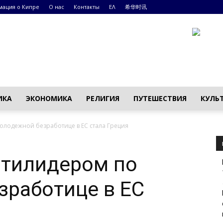
ация о Кипре
О нас
Контакты
ΕΛ
希华时讯
ИКА
ЭКОНОМИКА
РЕЛИГИЯ
ПУТЕШЕСТВИЯ
КУЛЬ
лодежной безработице в ЕС стала Греция
тилидером по
зработице в ЕС