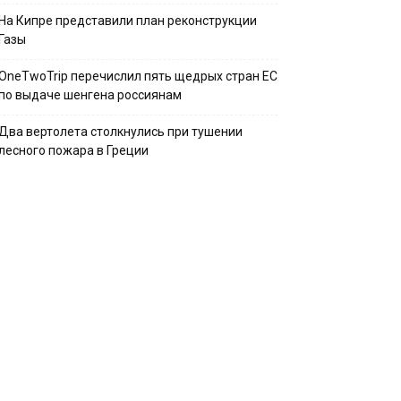
На Кипре представили план реконструкции
Газы
OneTwoTrip перечислил пять щедрых стран ЕС
по выдаче шенгена россиянам
Два вертолета столкнулись при тушении
лесного пожара в Греции