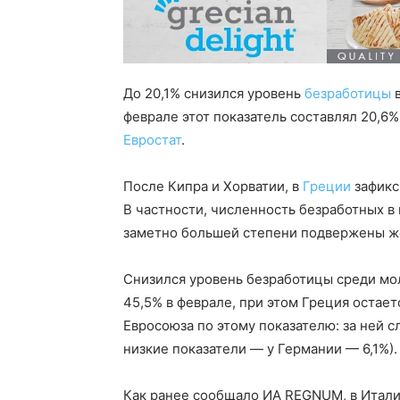
До 20,1% снизился уровень
безработицы
в
феврале этот показатель составлял 20,6%
Евростат
.
После Кипра и Хорватии, в
Греции
зафикс
В частности, численность безработных в 
заметно большей степени подвержены ж
Снизился уровень безработицы среди мол
45,5% в феврале, при этом Греция остае
Евросоюза по этому показателю: за ней с
низкие показатели — у Германии — 6,1%).
Как ранее сообщало ИА REGNUM, в Итали