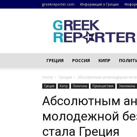
greekreporter.com
Информация о Греции
Информ
Греческие
новости
–
greekreporter.com
ГРЕЦИЯ
РОССИЯ
КИПР
ПОЛИТ
Home
Греция
Абсолютным антилидером по мо
Греция
Кипр
Политика
Происшествия
Экономика
Абсолютным ан
молодежной бе
стала Греция