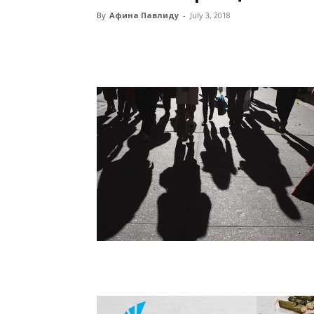
By
Афина Павлиду
-
July 3, 2018