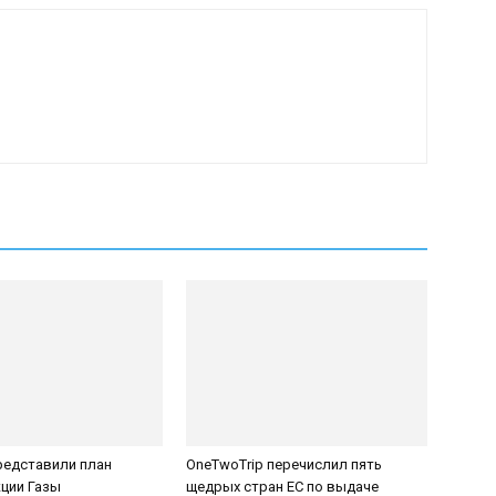
редставили план
OneTwoTrip перечислил пять
ции Газы
щедрых стран ЕС по выдаче